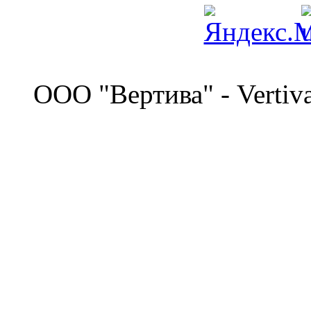
©
OOO "Вертива" - Vertiv