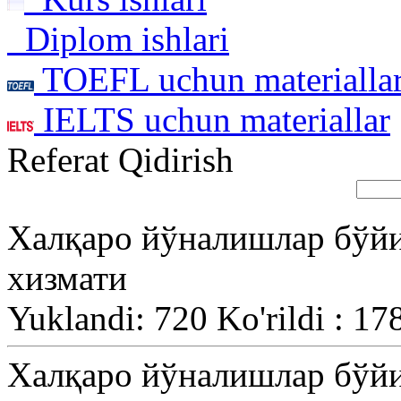
Diplom ishlari
TOEFL uchun materialla
IELTS uchun materiallar
Referat Qidirish
Халқаро йўналишлар бўй
хизмати
Yuklandi: 720 Ko'rildi : 17
Халқаро йўналишлар бўй