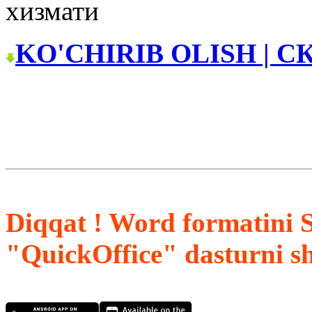
хизмати
KO'CHIRIB OLISH | С
Diqqat ! Word formatini 
"QuickOffice" dasturni s