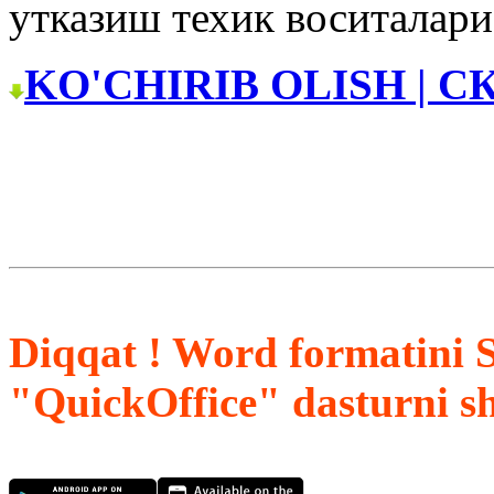
утказиш техик воситалари
KO'CHIRIB OLISH | С
Diqqat ! Word formatini 
"QuickOffice" dasturni s