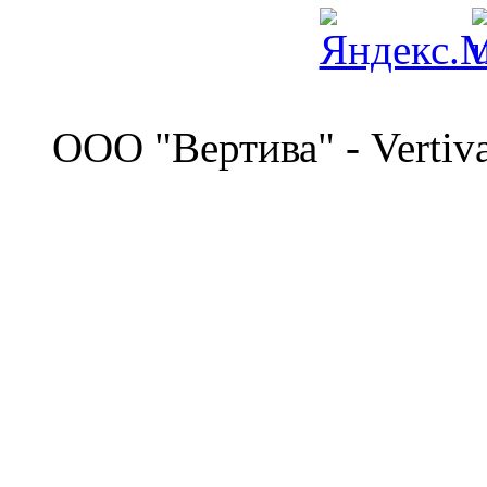
©
OOO "Вертива" - Vertiv