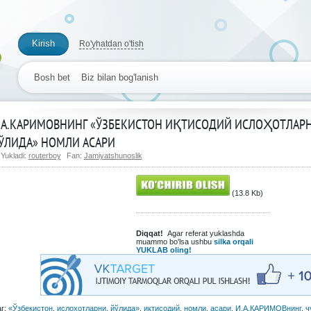
Kirish
Ro'yhatdan o'tish
Bosh bet
Biz bilan bog'lanish
.А.КАРИМОВНИНГ «ЎЗБЕКИСТОН ИҚТИСОДИЙ ИСЛОҲОТЛАР
ЎЛИДА» НОМЛИ АСАРИ
Yukladi:
routerboy
Fan:
Jamiyatshunoslik
(13.8 Kb)
Diqqat!
Agar referat yuklashda
muammo bo'lsa ushbu
silka orqali
YUKLAB oling!
ar:
«Ўзбекистон
,
ислоҳотларни
,
йўлида»
,
иқтисодий
,
номли
,
асари
,
И.А.КАРИМОВнинг
,
ч