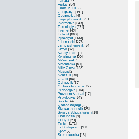
Falsafa
[48]
Fizika
[254]
Fransuz-Tili
[22]
Geografiya
[141]
Geometriya
[6]
Huquqshunoslik
[281]
Informatika
[643]
Texnologiya
[274]
Internet
[43]
Ingliz tili
[680]
Iqtisodiyot
[1133]
Jahon tarixi
[276]
Jamiyatshunoslik
[24]
Kimyo
[82]
Kasbiy Ta'lim
[11]
Konsitutsiya
[60]
Ma'naviyat
[48]
Matematika
[89]
Milliy G'oya
[128]
Musiqa
[2]
Nemis-tili
[30]
Ona-tili
[50]
Oshpazlik
[39]
O'zbekiston tarixi
[197]
Pedagogika
[104]
Prezident Asarlari
[17]
Psixologiya
[149]
Rus-tili
[44]
Qishloq xo'jaligi
[92]
Siyosatshunoslik
[25]
Soliq va Soliqga tortish
[18]
Tilshunoslik
[9]
Tibbiyot
[64]
Turizm
[172]
va Boshqalar...
[331]
Sport
[7]
Sxemotexnika
[13]