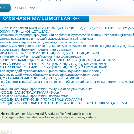
tish
Yuklandi: 2852
ЛАКАТИМИЗДА ДЕМОКРАТИК ИСЛОҲОТЛАРНИ ЯНАДА ЧУҚУРЛАШТИРИШ ВА ФУҚА
ОЖЛАНТИРИШ КОНЦЕПЦИЯСИ
ат комнонентларидан фойдаланиш ва уларни муҳофаза келишнинг экологик иқтисодий
аллар редакторида иқтисодий маълумотларни қайта ишлаш
ллий бюджетларнинг иқтисодий моҳияти ва аҳамияти.
моий муаммоларни ҳал қилишда молиядан фойдаланишнинг иқтисодий мазмуни, аҳам
содий тахлил фанининг предмети ва усуллари
ЛИЙ ҲИСОБЛАР ТИЗИМИНИНГ ИҚТИСОДИЙ ОПЕРАЦИЯЛАРИ
янинг ижтимоий иқтисодий моҳияти ва функциялари
ДО КОРХОНАЛАРИДА ТОВАР АЙЛАНИШИНИНГ ИҚТИСОДИЙ АСОСЛАРИ
АТЕГИК РЕЖАЛАШТИРИШ ВА ҲУДУДИЙ ИҚТИСОДИЙ МУАММОЛАРИ
АТЕГИК РЕЖАЛАШТИРИШ ВА ҲУДУДИЙ ИҚТИСОДИЙ МУАММОЛАРИ
аро иқтисодий муносабатларни ривожланишида молиянинг роли (2)
аро иқтисодий муносабатларни ривожланишида молиянинг роли
Қ МУТАФАККИРЛАРИНИНГ ИҚТИСОДИЙ ТАЪЛИМОТИ
н ҳўжалиги тараққиёти ва ҳалқаро иқтисодий муносабатларда молия-кредит ҳамда ва
ияти
моий ва иқтисодий прогнозлаш тушунчаси ва унинг моҳияти
ИСОДИЙ БАЗИС ТУШУНЧАЛАР (2-соат)
содий ва ижтимоий прогнозлаш изоҳли луғат
ИСОДИЙ ВА ИЖТИМОИЙ ПРОГНОЗЛАШ УСУЛЛАРИ
ИСОДИЙ ИСЛОҲОТЛАР СТРАТЕГИЯСИ ВА УНИ ШАКЛЛАРНТИРИШ МЕҲАНИЗМИ
Hurmatli sayti foydalanuvchisi.Saytdan to'liq foydalanish uchun
Biz sizga
ro'yhatdan o'tishni
yoki
saytga kirishingizni
tavsiya etamiz.
EGLAR