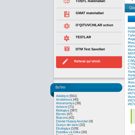
TOEFL materiallari
Qay
GMAT materiallari
O'QITUVCHILAR uchun
МАМ
РИВ
Табн
TESTLAR
Жадв
Маҳа
Ижти
DTM Test Savollari
Иқти
МИЛ
Моли
САВ
Referat qo'shish
СТР
СТР
Халқ
Халқ
ШАР
Жахо
аҳам
Bo'lim
Ижти
ИҚТ
Adabiyot
[561]
Иқти
Arxitektura
[40]
ИҚТ
Astranomiya
[38]
ИҚТ
Axborot
[71]
Biologiya
[387]
Biznes
[47]
Bojxona
[42]
Davlat Huquq Asoslari
[4]
Dunyo din tarixi
[32]
Ekologiya
[109]
T
Estetika va Etika
[30]