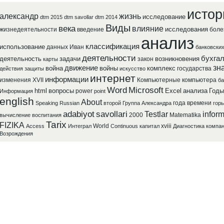
истор
александр
жизнь
исследование
dtm 2015
dtm savollar
dtm 2014
Виды
века
влияние
исследования
жизнедеятельности
введение
боле
анализ
классификация
использование
данных
Иван
банковски
деятельности
бухга
деятельность
задачи
возникновения
закон
карты
зн
движение
война
войны
комплекс
государства
действия
защиты
искусство
интернет
информации
изменения
XVII
Компьютерные
компьютера
ба
Word
Microsoft
html
вопросы
Excel
анализа
Годы
power
Информация
point
english
About
года
времени
Speaking
Russian
второй
Группа
Александра
горь
adabiyot
savollari
Testlar
inform
2000
Matematika
вычисление
воспитания
Tarix
FIZIKA
World
xviii
Access
Интеграл
Continuous
капитал
Диагностика
компа
Возрождения