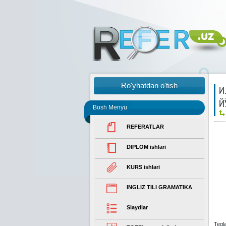
Ro'yhatdan o'tish
И
Й
Bosh Menyu
REFERATLAR
DIPLOM ishlari
KURS ishlari
INGLIZ TILI GRAMATIKA
Slaydlar
Tegl