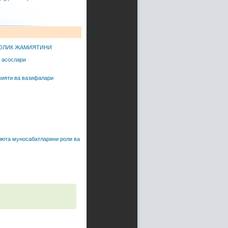
РОЛИК ЖАМИЯТИНИ
 асослари
ияти ва вазифалари
люта муносабатларини роли ва