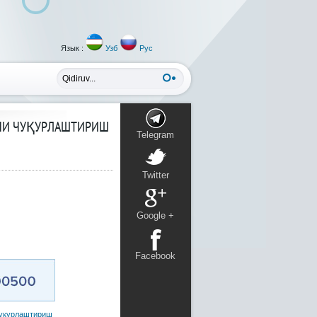
Язык :
Узб
Рус
НИ ЧУҚУРЛАШТИРИШ
Telegram
Twitter
Google +
Facebook
уқурлаштириш