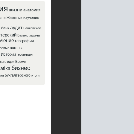
ия
жизни
анатомия
зни
изучение
Животных
аудит
банк
х
Банковское
лтерский
Баланс
задача
ачение
география
законы
зовые
Истории
геометрия
Время
кого
идеи
бизнес
atika
бухгалтерского
ния
итоги