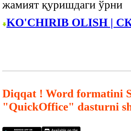
жамият қуришдаги ўрни
KO'CHIRIB OLISH | С
Diqqat ! Word formatini 
"QuickOffice" dasturni s