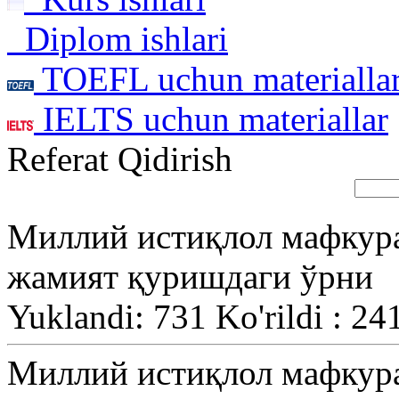
Diplom ishlari
TOEFL uchun materialla
IELTS uchun materiallar
Referat Qidirish
Миллий истиқлол мафкура
жамият қуришдаги ўрни
Yuklandi: 731 Ko'rildi : 24
Миллий истиқлол мафкура