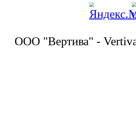
©
OOO "Вертива" - Vertiv