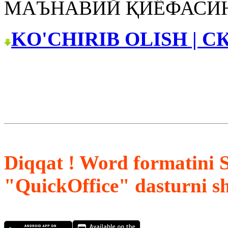
МАЪНАВИЙ ҚИЁФАСИ
KO'CHIRIB OLISH | С
Diqqat ! Word formatini 
"QuickOffice" dasturni s