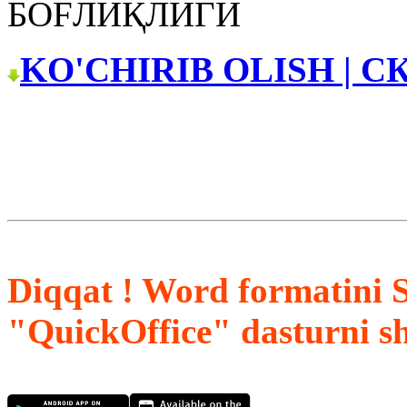
БОFЛИҚЛИГИ
KO'CHIRIB OLISH | С
Diqqat ! Word formatini 
"QuickOffice" dasturni s