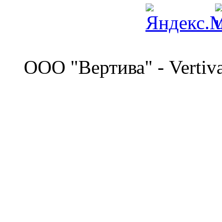
©
OOO "Вертива" - Vertiv