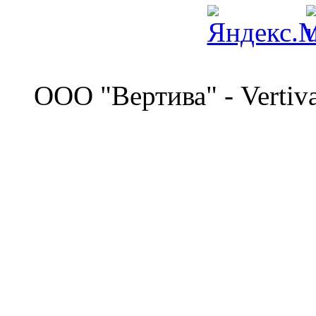
©
OOO "Вертива" - Vertiv