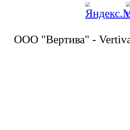
©
OOO "Вертива" - Vertiv