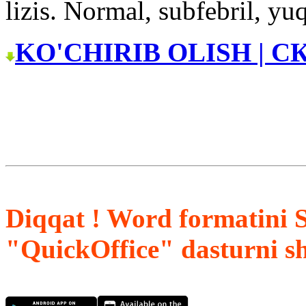
lizis. Normal, subfebril, yu
KO'CHIRIB OLISH | С
Diqqat ! Word formatini 
"QuickOffice" dasturni s