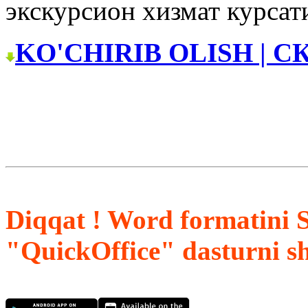
экскурсион хизмат курса
KO'CHIRIB OLISH | С
Diqqat ! Word formatini 
"QuickOffice" dasturni s