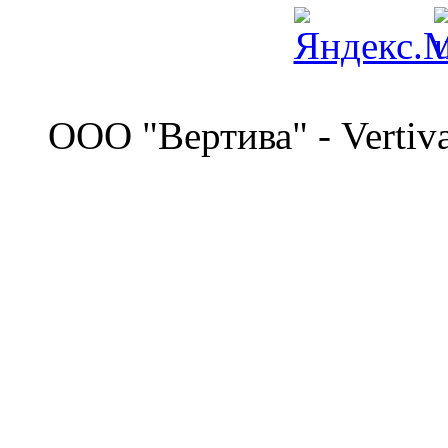
©
OOO "Вертива" - Vertiv