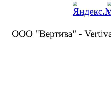
©
OOO "Вертива" - Vertiv