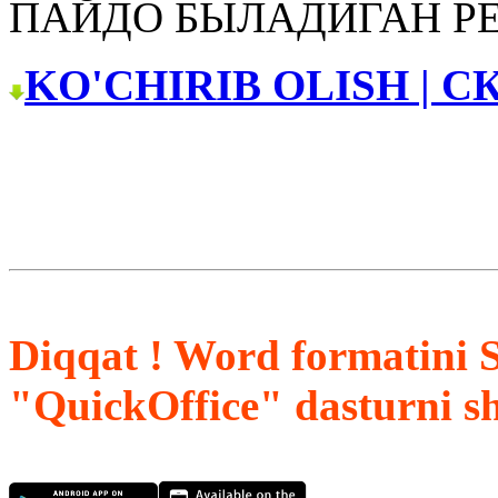
ПАЙДО БЫЛАДИГАН Р
KO'CHIRIB OLISH | С
Diqqat ! Word formatini 
"QuickOffice" dasturni s