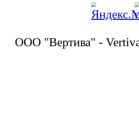
©
OOO "Вертива" - Vertiv