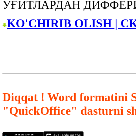
ЎҒИТЛАРДАН ДИФФЕ
KO'CHIRIB OLISH | С
Diqqat ! Word formatini 
"QuickOffice" dasturni s