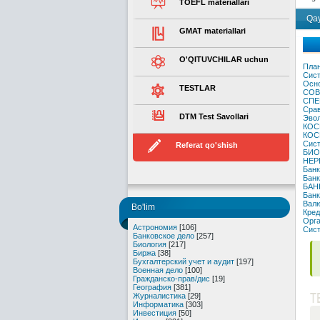
TOEFL materiallari
Qay
GMAT materiallari
O'QITUVCHILAR uchun
План
Сист
Осно
TESTLAR
СОВ
СПЕ
Срав
DTM Test Savollari
Эвол
КОС
КОС
Сист
Referat qo'shish
БИО
НЕР
Банк
Банк
БАН
Банк
Валю
Bo'lim
Кред
Орга
Астрономия
[106]
Сист
Банковское дело
[257]
Биология
[217]
Биржа
[38]
Бухгалтерский учет и аудит
[197]
Военная дело
[100]
Гражданско-прав/дис
[19]
География
[381]
T
Журналистика
[29]
Информатика
[303]
Инвестиция
[50]