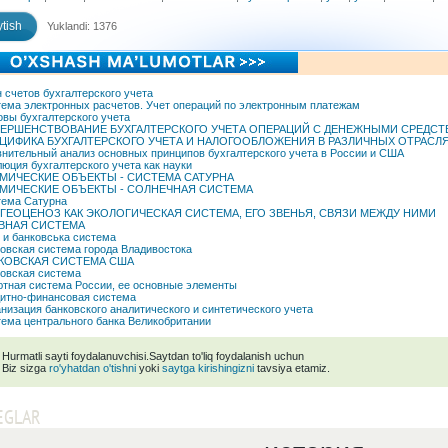
tish
Yuklandi: 1376
 счетов бухгалтерского учета
ема электронных расчетов. Учет операций по электронным платежам
вы бухгалтерского учета
ЕРШЕНСТВОВАНИЕ БУХГАЛТЕРСКОГО УЧЕТА ОПЕРАЦИЙ С ДЕНЕЖНЫМИ СРЕДСТ
ЦИФИКА БУХГАЛТЕРСКОГО УЧЕТА И НАЛОГООБЛОЖЕНИЯ В РАЗЛИЧНЫХ ОТРАСЛ
нительный анализ основных принципов бухгалтерского учета в России и США
юция бухгалтерского учета как науки
МИЧЕСКИЕ ОБЪЕКТЫ - СИСТЕМА САТУРНА
МИЧЕСКИЕ ОБЪЕКТЫ - СОЛНЕЧНАЯ СИСТЕМА
ема Сатурна
ГЕОЦЕНОЗ КАК ЭКОЛОГИЧЕСКАЯ СИСТЕМА, ЕГО ЗВЕНЬЯ, СВЯЗИ МЕЖДУ НИМИ
ВНАЯ СИСТЕМА
 и банковська система
овская система города Владивостока
КОВСКАЯ СИСТЕМА США
овская система
тная система России, ее основные элементы
итно-финансовая система
низация банковского аналитического и синтетического учета
ема центрального банка Великобритании
Hurmatli sayti foydalanuvchisi.Saytdan to'liq foydalanish uchun
Biz sizga
ro'yhatdan o'tishni
yoki
saytga kirishingizni
tavsiya etamiz.
EGLAR