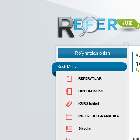
Ro'yhatdan o'tish
У
З
Bosh Menyu
REFERATLAR
DIPLOM ishlari
KURS ishlari
INGLIZ TILI GRAMATIKA
Slaydlar
Tegl