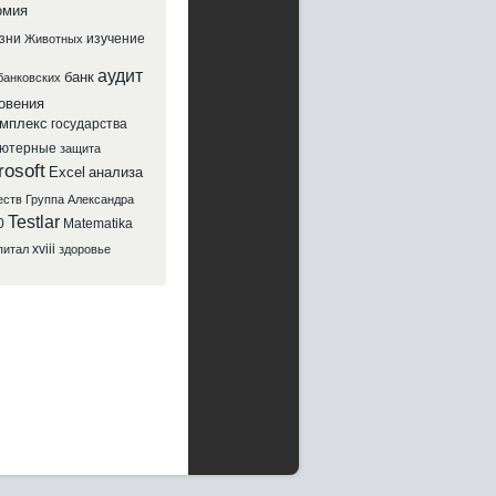
омия
зни
изучение
Животных
аудит
банк
банковских
овения
мплекс
государства
ютерные
защита
rosoft
Excel
анализа
еств
Группа
Александра
Testlar
0
Matematika
xviii
питал
здоровье