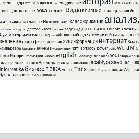
история
александр
жизнь
жизни
исследование
анат
dtm 2015
Виды
века
влияние
исследования
жизнедеятельности
введение
боле
анализ
классификация
использование
данных
Иван
интеллект
деятельности
деятельность
задачи
возникн
закон
Банковское
дело
карты
бухгалтерский
движение
война
войны
ко
Баланс
задача
действия
искусство
интернет
значение
информации
география
изменения
XVII
Компь
Word
Mic
html
вопросы
компьютера
законы
power
базовые
Информация
point
english
About
Годы
Истории
геометрия
Russia
Speaking
Russian
второй
вещ
adabiyot
savollari
года
времени
Время
200
горького
вычисление
воспитания
бизнес
Tarix
informatika
FIZIKA
World
Access
архитектура
Интеграл
ка
бухгалтерского
итоги
Возрождения