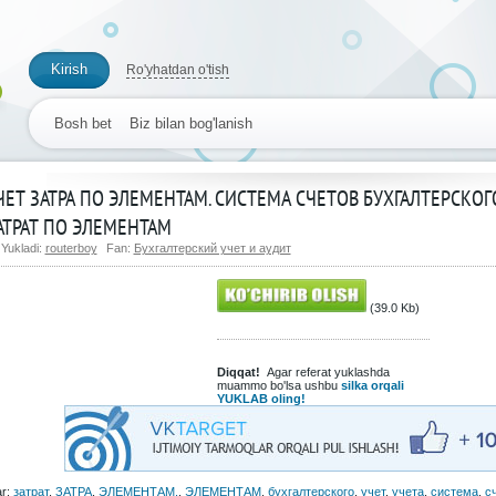
Kirish
Ro'yhatdan o'tish
Bosh bet
Biz bilan bog'lanish
ЧЕТ ЗАТРА ПО ЭЛЕМЕНТАМ. СИСТЕМА СЧЕТОВ БУХГАЛТЕРСКОГО
АТРАТ ПО ЭЛЕМЕНТАМ
Yukladi:
routerboy
Fan:
Бухгалтерский учет и аудит
(39.0 Kb)
Diqqat!
Agar referat yuklashda
muammo bo'lsa ushbu
silka orqali
YUKLAB oling!
ar:
затрат
,
ЗАТРА
,
ЭЛЕМЕНТАМ.
,
ЭЛЕМЕНТАМ
,
бухгалтерского
,
учет
,
учета
,
система
,
с