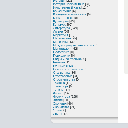
История
[221]
История Узбекистана
[31]
Иностранный язык
[124]
Конституция
[6]
Коммуникации и связь
[52]
Косметалогия
[8]
Кулинария
[69]
Культура
[97]
Литература
[349]
Логика
[30]
Маркетинг
[79]
Математика
[95]
Медицина
[132]
Международные отношения
[0]
Менеджмент
[62]
Педогогика
[0]
Психология
[0]
Радио-Электроника
[0]
Религия
[115]
Русский язык
[0]
Сельское хозяйство
[0]
Статистика
[34]
Страхования
[34]
Строительства
[0]
Техника
[112]
Транспорт
[58]
Туризм
[17]
Физика
[148]
Физкултура
[129]
Химия
[109]
Экология
[49]
Экономика
[21]
Этика
[0]
Другое
[20]