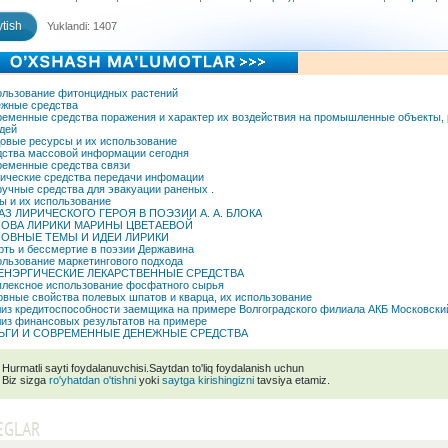
tish
Yuklandi: 1407
льзование фитонцидных растений
жные средства
еменные средства поражения и характер их воздействия на промышленные объекты,
дей
овые ресурсы и их использование
ства массовой информации сегодня
еменные средства связи
ические средства передачи инфомации
учные средства для эвакуации раненых .
ы и их использование
АЗ ЛИРИЧЕСКОГО ГЕРОЯ В ПОЭЗИИ А. А. БЛОКА
ОВА ЛИРИКИ МАРИНЫ ЦВЕТАЕВОЙ
ОВНЫЕ ТЕМЫ И ИДЕИ ЛИРИКИ
ть и бессмертие в поэзии Державина
льзование маркетингового подхода
ЕНЭРГИЧЕСКИЕ ЛЕКАРСТВЕННЫЕ СРЕДСТВА
лексное использование фосфатного сырья
вные свойства полевых шпатов и кварца, их использование
из кредитоспособности заемщика на примере Волгоградского филиала АКБ Московски
из финансовых результатов на примере
ЬГИ И СОВРЕМЕННЫЕ ДЕНЕЖНЫЕ СРЕДСТВА
Hurmatli sayti foydalanuvchisi.Saytdan to'liq foydalanish uchun
Biz sizga
ro'yhatdan o'tishni
yoki
saytga kirishingizni
tavsiya etamiz.
EGLAR