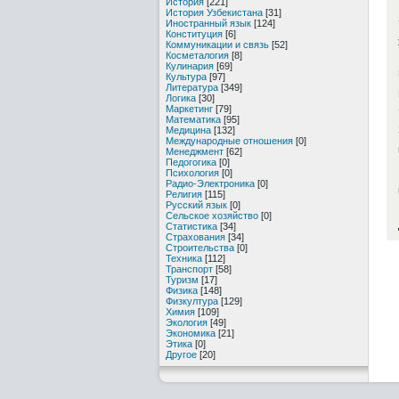
История
[221]
История Узбекистана
[31]
Иностранный язык
[124]
Конституция
[6]
Коммуникации и связь
[52]
Косметалогия
[8]
Кулинария
[69]
Культура
[97]
Литература
[349]
Логика
[30]
Маркетинг
[79]
Математика
[95]
Медицина
[132]
Международные отношения
[0]
Менеджмент
[62]
Педогогика
[0]
Психология
[0]
Радио-Электроника
[0]
Религия
[115]
Русский язык
[0]
Сельское хозяйство
[0]
Статистика
[34]
Страхования
[34]
Строительства
[0]
Техника
[112]
Транспорт
[58]
Туризм
[17]
Физика
[148]
Физкултура
[129]
Химия
[109]
Экология
[49]
Экономика
[21]
Этика
[0]
Другое
[20]