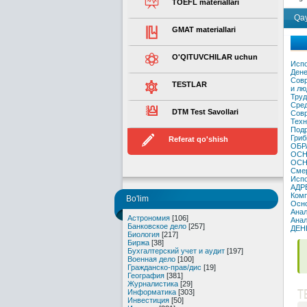
TOEFL materiallari
Qay
GMAT materiallari
O'QITUVCHILAR uchun
Испо
Дене
Совр
TESTLAR
и лю
Труд
Сред
DTM Test Savollari
Совр
Техн
Подр
Гриб
Referat qo'shish
ОБР
ОСН
ОСН
Смер
Испо
АДР
Комп
Bo'lim
Осно
Анал
Астрономия
[106]
Анал
Банковское дело
[257]
ДЕН
Биология
[217]
Биржа
[38]
Бухгалтерский учет и аудит
[197]
Военная дело
[100]
Гражданско-прав/дис
[19]
География
[381]
Журналистика
[29]
T
Информатика
[303]
Инвестиция
[50]