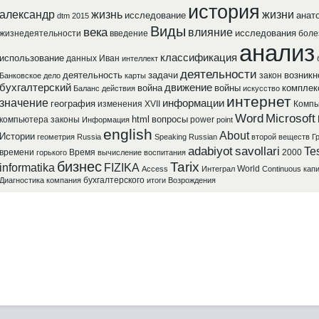
история
александр
жизнь
жизни
исследование
анат
dtm 2015
Виды
века
влияние
исследования
жизнедеятельности
введение
боле
анализ
классификация
использование
данных
Иван
интеллект
деятельности
деятельность
задачи
возникн
закон
Банковское
дело
карты
бухгалтерский
движение
война
войны
комплек
Баланс
действия
искусство
интернет
значение
информации
география
изменения
XVII
Компь
Word
Microsoft
html
вопросы
компьютера
законы
power
Информация
point
english
About
Истории
геометрия
Russia
Speaking
Russian
второй
веществ
Г
adabiyot
savollari
Tes
времени
Время
2000
горького
вычисление
воспитания
бизнес
Tarix
informatika
FIZIKA
World
Access
Интеграл
Continuous
кап
бухгалтерского
Диагностика
компания
итоги
Возрождения