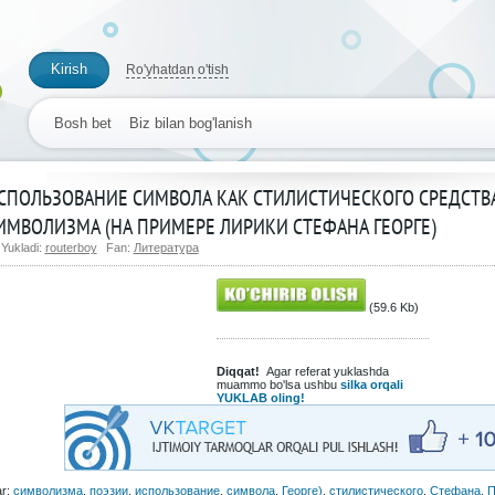
Kirish
Ro'yhatdan o'tish
Bosh bet
Biz bilan bog'lanish
СПОЛЬЗОВАНИЕ СИМВОЛА КАК СТИЛИСТИЧЕСКОГО СРЕДСТВ
ИМВОЛИЗМА (НА ПРИМЕРЕ ЛИРИКИ СТЕФАНА ГЕОРГЕ)
Yukladi:
routerboy
Fan:
Литература
(59.6 Kb)
Diqqat!
Agar referat yuklashda
muammo bo'lsa ushbu
silka orqali
YUKLAB oling!
ar:
символизма
,
поэзии
,
использование
,
символа
,
Георге)
,
стилистического
,
Стефана
,
П