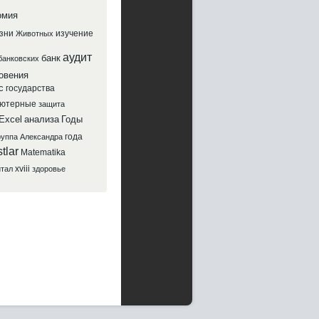
омия
зни
изучение
Животных
аудит
банк
банковских
овения
с
государства
ютерные
защита
Excel
анализа
Годы
года
руппа
Александра
tlar
Matematika
xviii
итал
здоровье