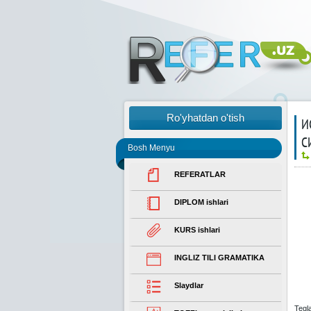
Ro'yhatdan o'tish
И
С
Bosh Menyu
REFERATLAR
DIPLOM ishlari
KURS ishlari
INGLIZ TILI GRAMATIKA
Slaydlar
Tegl