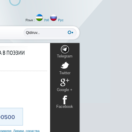
Язык :
Узб
Рус
А В ПОЭЗИИ
Telegram
Twitter
Google +
Facebook
римере
,
Лирики
,
средства