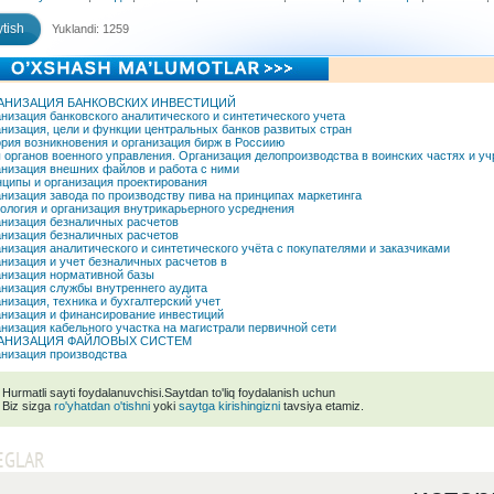
tish
Yuklandi: 1259
АНИЗАЦИЯ БАНКОВСКИХ ИНВЕСТИЦИЙ
низация банковского аналитического и синтетического учета
низация, цели и функции центральных банков развитых стран
рия возникновения и организация бирж в Россиию
 органов военного управления. Организация делопроизводства в воинских частях и у
низация внешних файлов и работа с ними
ципы и организация проектирования
низация завода по производству пива на принципах маркетинга
ология и организация внутрикарьерного усреднения
низация безналичных расчетов
низация безналичных расчетов
низация аналитического и синтетического учёта с покупателями и заказчиками
низация и учет безналичных расчетов в
низация нормативной базы
низация службы внутреннего аудита
низация, техника и бухгалтерский учет
низация и финансирование инвестиций
низация кабельного участка на магистрали первичной сети
АНИЗАЦИЯ ФАЙЛОВЫХ СИСТЕМ
низация производства
Hurmatli sayti foydalanuvchisi.Saytdan to'liq foydalanish uchun
Biz sizga
ro'yhatdan o'tishni
yoki
saytga kirishingizni
tavsiya etamiz.
EGLAR