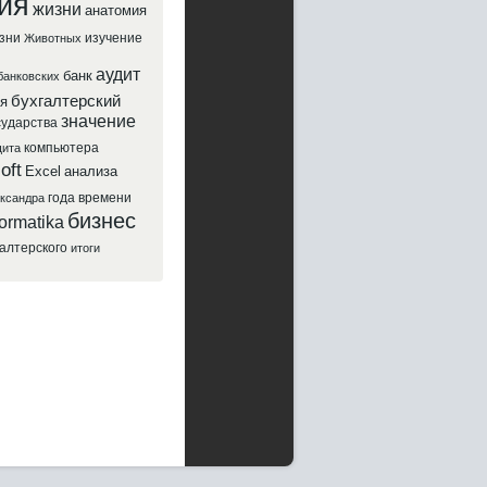
ия
жизни
анатомия
зни
изучение
Животных
аудит
банк
банковских
бухгалтерский
я
значение
сударства
компьютера
ита
oft
Excel
анализа
года
времени
ксандра
бизнес
formatika
галтерского
итоги