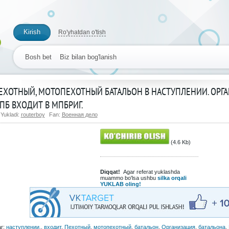
Kirish
Ro'yhatdan o'tish
Bosh bet
Biz bilan bog'lanish
ЕХОТНЫЙ, МОТОПЕХОТНЫЙ БАТАЛЬОН В НАСТУПЛЕНИИ. ОРГ
ПБ ВХОДИТ В МПБРИГ.
Yukladi:
routerboy
Fan:
Военная дело
(4.6 Kb)
Diqqat!
Agar referat yuklashda
muammo bo'lsa ushbu
silka orqali
YUKLAB oling!
ar:
наступлении.
,
входит
,
Пехотный
,
мотопехотный
,
батальон
,
Организация
,
батальона
,