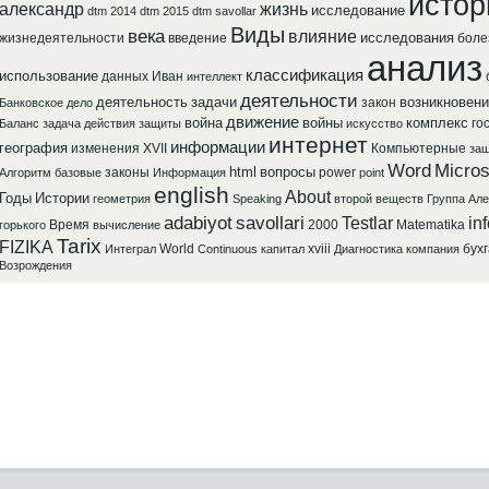
истор
александр
жизнь
исследование
dtm 2014
dtm 2015
dtm savollar
Виды
века
влияние
исследования
жизнедеятельности
введение
боле
анализ
классификация
использование
данных
Иван
интеллект
деятельности
деятельность
задачи
возникновени
закон
Банковское
дело
движение
война
войны
комплекс
го
Баланс
задача
действия
защиты
искусство
интернет
информации
география
изменения
XVII
Компьютерные
защ
Word
Micros
html
вопросы
законы
power
Алгоритм
базовые
Информация
point
english
About
Годы
Истории
геометрия
Speaking
второй
веществ
Группа
Але
adabiyot
savollari
Testlar
in
Время
2000
Matematika
горького
вычисление
Tarix
FIZIKA
World
xviii
бух
Интеграл
Continuous
капитал
Диагностика
компания
Возрождения