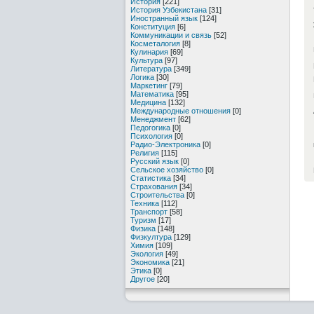
История
[221]
История Узбекистана
[31]
Иностранный язык
[124]
Конституция
[6]
Коммуникации и связь
[52]
Косметалогия
[8]
Кулинария
[69]
Культура
[97]
Литература
[349]
Логика
[30]
Маркетинг
[79]
Математика
[95]
Медицина
[132]
Международные отношения
[0]
Менеджмент
[62]
Педогогика
[0]
Психология
[0]
Радио-Электроника
[0]
Религия
[115]
Русский язык
[0]
Сельское хозяйство
[0]
Статистика
[34]
Страхования
[34]
Строительства
[0]
Техника
[112]
Транспорт
[58]
Туризм
[17]
Физика
[148]
Физкултура
[129]
Химия
[109]
Экология
[49]
Экономика
[21]
Этика
[0]
Другое
[20]