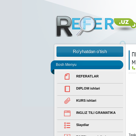
Ro'yhatdan o'tish
П
М
Bosh Menyu
REFERATLAR
DIPLOM ishlari
KURS ishlari
INGLIZ TILI GRAMATIKA
Slaydlar
Tegl