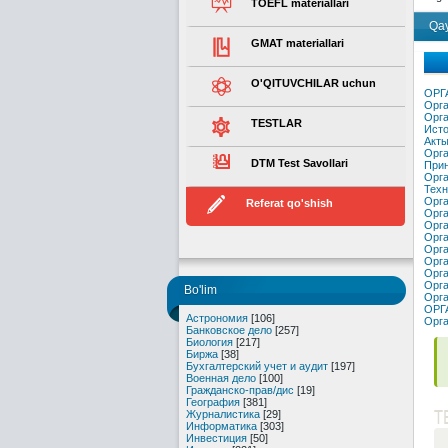
TOEFL materiallari
Qay
GMAT materiallari
O'QITUVCHILAR uchun
ОРГ
Орга
Орга
TESTLAR
Исто
Акты
Орга
DTM Test Savollari
Прин
Орга
Техн
Орга
Referat qo'shish
Орга
Орга
Орга
Орга
Орга
Орга
Орга
Bo'lim
Орга
ОРГ
Астрономия
[106]
Орга
Банковское дело
[257]
Биология
[217]
Биржа
[38]
Бухгалтерский учет и аудит
[197]
Военная дело
[100]
Гражданско-прав/дис
[19]
География
[381]
T
Журналистика
[29]
Информатика
[303]
Инвестиция
[50]