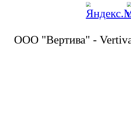
©
OOO "Вертива" - Vertiv