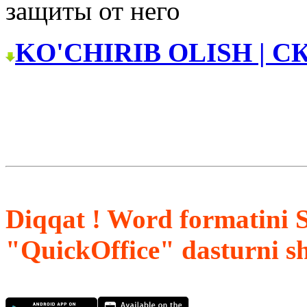
защиты от него
KO'CHIRIB OLISH | С
Diqqat ! Word formatini 
"QuickOffice" dasturni s