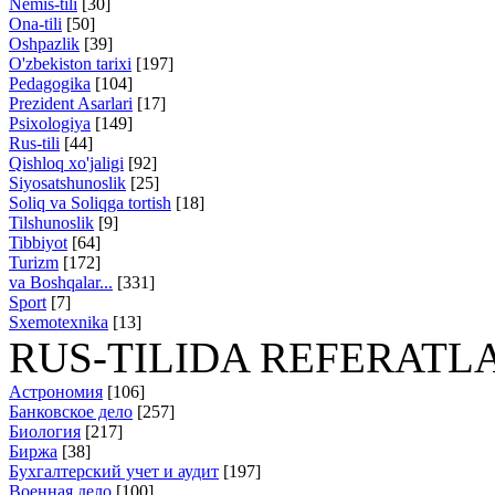
Nemis-tili
[30]
Ona-tili
[50]
Oshpazlik
[39]
O'zbekiston tarixi
[197]
Pedagogika
[104]
Prezident Asarlari
[17]
Psixologiya
[149]
Rus-tili
[44]
Qishloq xo'jaligi
[92]
Siyosatshunoslik
[25]
Soliq va Soliqga tortish
[18]
Tilshunoslik
[9]
Tibbiyot
[64]
Turizm
[172]
va Boshqalar...
[331]
Sport
[7]
Sxemotexnika
[13]
RUS-TILIDA REFERATL
Астрономия
[106]
Банковское дело
[257]
Биология
[217]
Биржа
[38]
Бухгалтерский учет и аудит
[197]
Военная дело
[100]