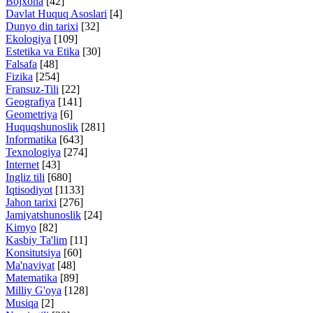
Bojxona
[42]
Davlat Huquq Asoslari
[4]
Dunyo din tarixi
[32]
Ekologiya
[109]
Estetika va Etika
[30]
Falsafa
[48]
Fizika
[254]
Fransuz-Tili
[22]
Geografiya
[141]
Geometriya
[6]
Huquqshunoslik
[281]
Informatika
[643]
Texnologiya
[274]
Internet
[43]
Ingliz tili
[680]
Iqtisodiyot
[1133]
Jahon tarixi
[276]
Jamiyatshunoslik
[24]
Kimyo
[82]
Kasbiy Ta'lim
[11]
Konsitutsiya
[60]
Ma'naviyat
[48]
Matematika
[89]
Milliy G'oya
[128]
Musiqa
[2]