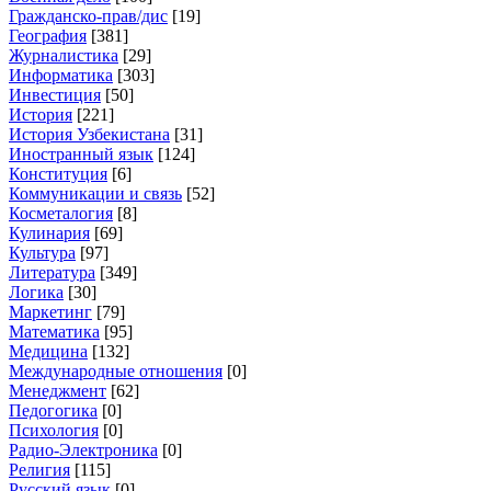
Гражданско-прав/дис
[19]
География
[381]
Журналистика
[29]
Информатика
[303]
Инвестиция
[50]
История
[221]
История Узбекистана
[31]
Иностранный язык
[124]
Конституция
[6]
Коммуникации и связь
[52]
Косметалогия
[8]
Кулинария
[69]
Культура
[97]
Литература
[349]
Логика
[30]
Маркетинг
[79]
Математика
[95]
Медицина
[132]
Международные отношения
[0]
Менеджмент
[62]
Педогогика
[0]
Психология
[0]
Радио-Электроника
[0]
Религия
[115]
Русский язык
[0]