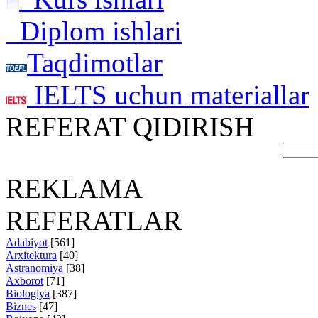
Diplom ishlari
Taqdimotlar
IELTS uchun materiallar
REFERAT QIDIRISH
REKLAMA
REFERATLAR
Adabiyot
[561]
Arxitektura
[40]
Astranomiya
[38]
Axborot
[71]
Biologiya
[387]
Biznes
[47]