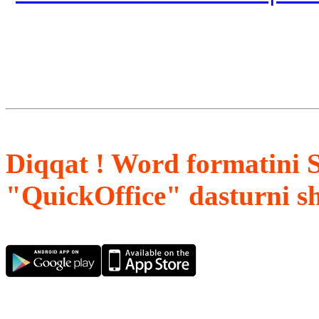
Diqqat ! Word formatini 
"QuickOffice" dasturni s