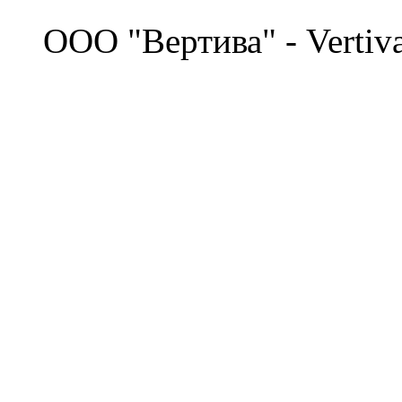
©
OOO "Вертива" - Vertiv