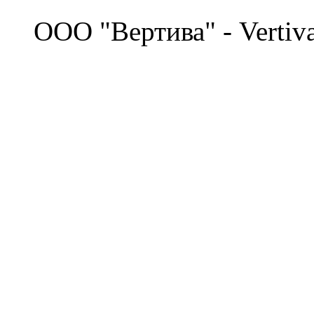
©
OOO "Вертива" - Vertiv