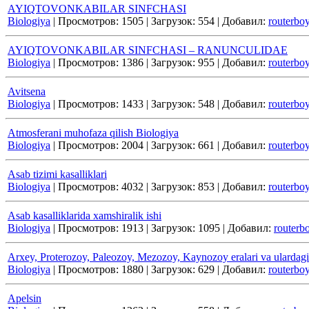
AYIQTOVONKABILAR SINFCHASI
Biologiya
|
Просмотров:
1505
|
Загрузок:
554
|
Добавил:
routerbo
AYIQTOVONKABILAR SINFCHASI – RANUNCULIDAE
Biologiya
|
Просмотров:
1386
|
Загрузок:
955
|
Добавил:
routerbo
Avitsena
Biologiya
|
Просмотров:
1433
|
Загрузок:
548
|
Добавил:
routerbo
Atmosferani muhofaza qilish Biologiya
Biologiya
|
Просмотров:
2004
|
Загрузок:
661
|
Добавил:
routerbo
Asab tizimi kasalliklari
Biologiya
|
Просмотров:
4032
|
Загрузок:
853
|
Добавил:
routerbo
Asab kasalliklarida xamshiralik ishi
Biologiya
|
Просмотров:
1913
|
Загрузок:
1095
|
Добавил:
routerb
Arxey, Proterozoy, Paleozoy, Mezozoy, Kaynozoy eralari va ulardagi
Biologiya
|
Просмотров:
1880
|
Загрузок:
629
|
Добавил:
routerbo
Apelsin