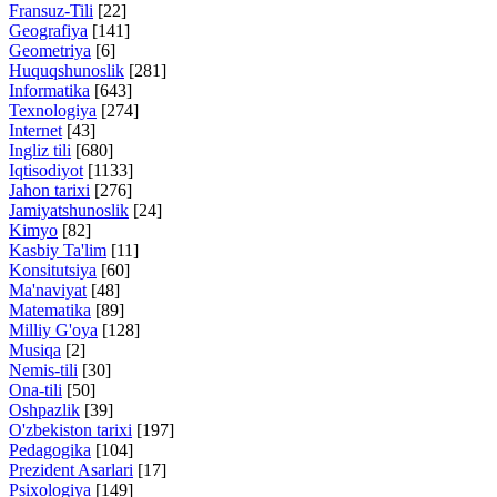
Fransuz-Tili
[22]
Geografiya
[141]
Geometriya
[6]
Huquqshunoslik
[281]
Informatika
[643]
Texnologiya
[274]
Internet
[43]
Ingliz tili
[680]
Iqtisodiyot
[1133]
Jahon tarixi
[276]
Jamiyatshunoslik
[24]
Kimyo
[82]
Kasbiy Ta'lim
[11]
Konsitutsiya
[60]
Ma'naviyat
[48]
Matematika
[89]
Milliy G'oya
[128]
Musiqa
[2]
Nemis-tili
[30]
Ona-tili
[50]
Oshpazlik
[39]
O'zbekiston tarixi
[197]
Pedagogika
[104]
Prezident Asarlari
[17]
Psixologiya
[149]