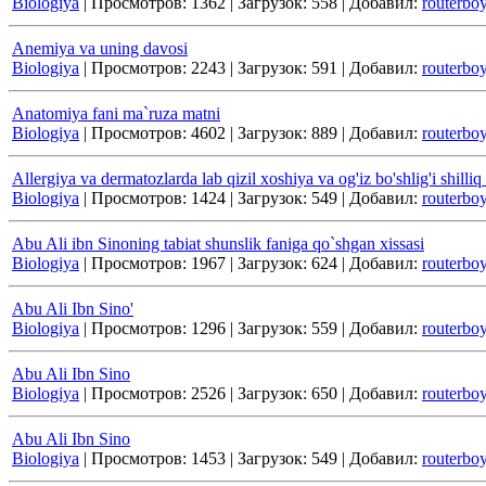
Biologiya
|
Просмотров:
1362
|
Загрузок:
558
|
Добавил:
routerbo
Anemiya va uning davosi
Biologiya
|
Просмотров:
2243
|
Загрузок:
591
|
Добавил:
routerbo
Anatomiya fani ma`ruza matni
Biologiya
|
Просмотров:
4602
|
Загрузок:
889
|
Добавил:
routerbo
Allergiya va dermatozlarda lab qizil xoshiya va og'iz bo'shlig'i shilliq
Biologiya
|
Просмотров:
1424
|
Загрузок:
549
|
Добавил:
routerbo
Abu Ali ibn Sinoning tabiat shunslik faniga qo`shgan xissasi
Biologiya
|
Просмотров:
1967
|
Загрузок:
624
|
Добавил:
routerbo
Abu Ali Ibn Sino'
Biologiya
|
Просмотров:
1296
|
Загрузок:
559
|
Добавил:
routerbo
Abu Ali Ibn Sino
Biologiya
|
Просмотров:
2526
|
Загрузок:
650
|
Добавил:
routerbo
Abu Ali Ibn Sino
Biologiya
|
Просмотров:
1453
|
Загрузок:
549
|
Добавил:
routerbo