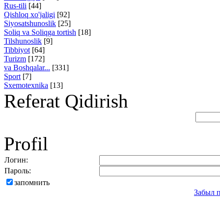
Rus-tili
[44]
Qishloq xo'jaligi
[92]
Siyosatshunoslik
[25]
Soliq va Soliqga tortish
[18]
Tilshunoslik
[9]
Tibbiyot
[64]
Turizm
[172]
va Boshqalar...
[331]
Sport
[7]
Sxemotexnika
[13]
Referat Qidirish
Profil
Логин:
Пароль:
запомнить
Забыл 