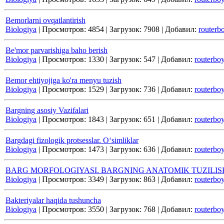
Bemorlarni ovqatlantirish
Biologiya
|
Просмотров:
4854
|
Загрузок:
7908
|
Добавил:
routerb
Be'mor parvarishiga baho berish
Biologiya
|
Просмотров:
1330
|
Загрузок:
547
|
Добавил:
routerbo
Bemor ehtiyojiga ko'ra menyu tuzish
Biologiya
|
Просмотров:
1529
|
Загрузок:
736
|
Добавил:
routerbo
Bargning asosiy Vazifalari
Biologiya
|
Просмотров:
1843
|
Загрузок:
651
|
Добавил:
routerbo
Bargdagi fizologik protsesslar. O‘simliklar
Biologiya
|
Просмотров:
1473
|
Загрузок:
636
|
Добавил:
routerbo
BARG MORFOLOGIYASI. BARGNING ANATOMIK TUZILISH
Biologiya
|
Просмотров:
3349
|
Загрузок:
863
|
Добавил:
routerbo
Bakteriyalar haqida tushuncha
Biologiya
|
Просмотров:
3550
|
Загрузок:
768
|
Добавил:
routerbo