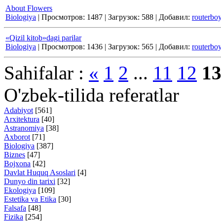
About Flowers
Biologiya
|
Просмотров:
1487
|
Загрузок:
588
|
Добавил:
routerbo
«Qizil kitob»dagi parilar
Biologiya
|
Просмотров:
1436
|
Загрузок:
565
|
Добавил:
routerbo
Sahifalar :
«
1
2
...
11
12
1
O'zbek-tilida referatlar
Adabiyot
[561]
Arxitektura
[40]
Astranomiya
[38]
Axborot
[71]
Biologiya
[387]
Biznes
[47]
Bojxona
[42]
Davlat Huquq Asoslari
[4]
Dunyo din tarixi
[32]
Ekologiya
[109]
Estetika va Etika
[30]
Falsafa
[48]
Fizika
[254]