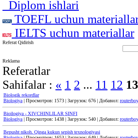
Diplom ishlari
TOEFL uchun materialla
IELTS uchun materiallar
Referat Qidirish
Reklama
Referatlar
Sahifalar :
«
1
2
...
11
12
1
Biologik rekordlar
Biologiya
|
Просмотров:
1573
|
Загрузок:
676
|
Добавил:
routerbo
Bioilogiya - ХIVCHINLILАR SINFI
Biologiya
|
Просмотров:
1438
|
Загрузок:
540
|
Добавил:
routerbo
Bepusht nikoh. Qinga kukun sepish texnologiyasi
Biologiya
|
Просмотров:
1653
|
Загрузок:
649
|
Добавил:
routerbo