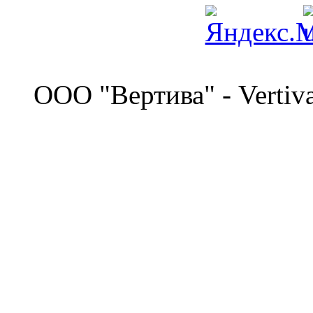
©
OOO "Вертива" - Vertiv