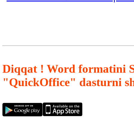
Diqqat ! Word formatini 
"QuickOffice" dasturni s