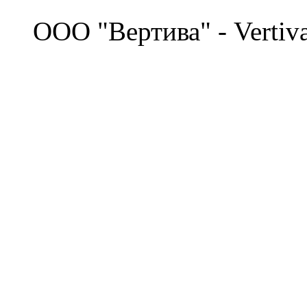
©
OOO "Вертива" - Vertiv