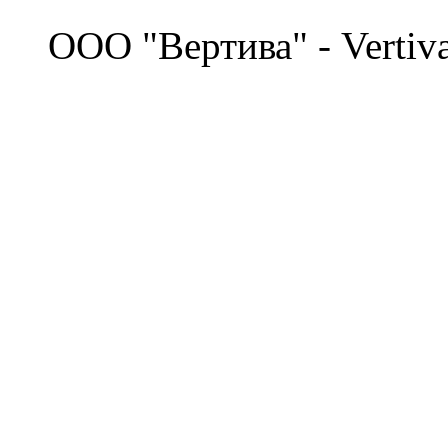
©
OOO "Вертива" - Vertiv