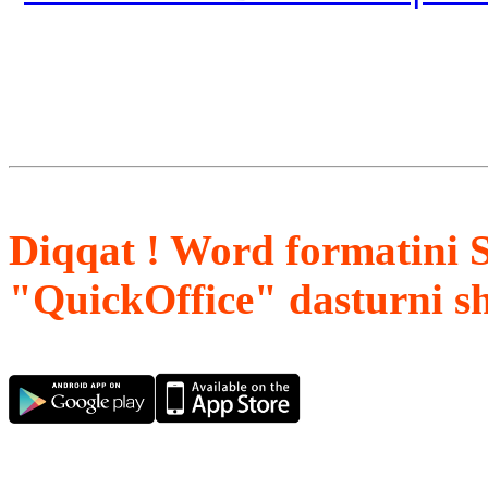
Diqqat ! Word formatini 
"QuickOffice" dasturni s