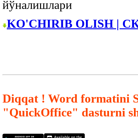
йўналишлари
KO'CHIRIB OLISH | С
Diqqat ! Word formatini 
"QuickOffice" dasturni s