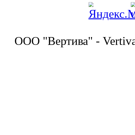
©
OOO "Вертива" - Vertiv