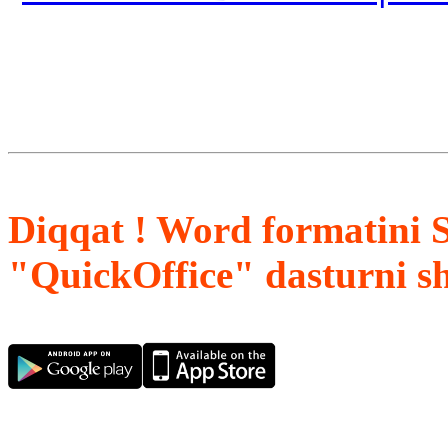
Diqqat ! Word formatini 
"QuickOffice" dasturni s