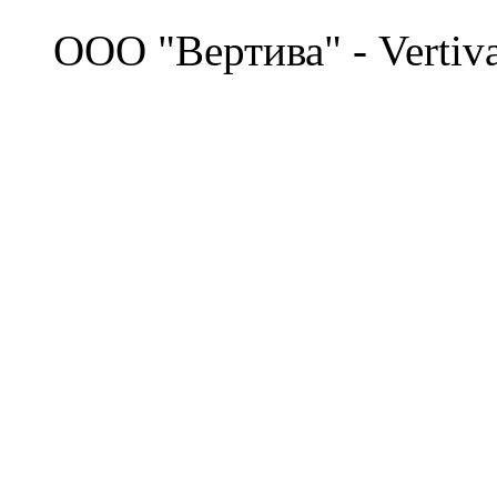
©
OOO "Вертива" - Vertiv