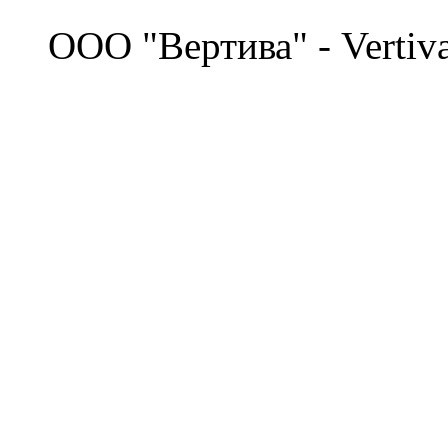
©
OOO "Вертива" - Vertiv