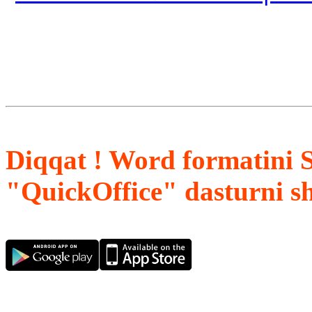
Diqqat ! Word formatini 
"QuickOffice" dasturni s