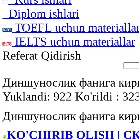
Diplom ishlari
TOEFL uchun materialla
IELTS uchun materiallar
Referat Qidirish
Диншунослик фанига ки
Yuklandi: 922 Ko'rildi : 32
Диншунослик фанига ки
KO'CHIRIB OLISH | С