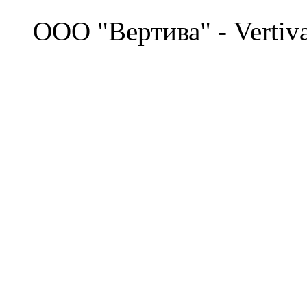
©
OOO "Вертива" - Vertiv