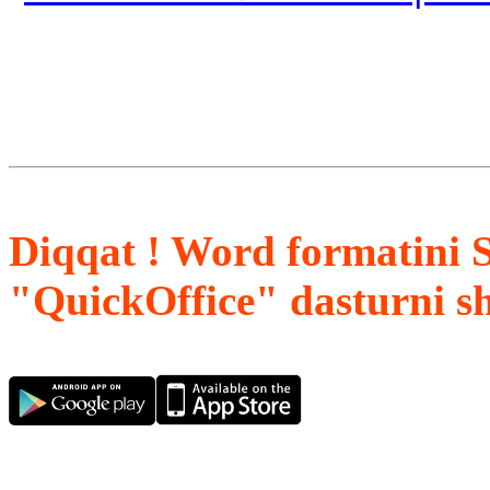
Diqqat ! Word formatini 
"QuickOffice" dasturni s