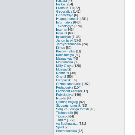
Falsafa
[48]
Fizika
[254]
Fransuz-Tili
[22]
Geografiya
[141]
Geometriya
[6]
Huquqshunoslik
[281]
Informatika
[643]
Texnologiya
[274]
Internet
[43]
Ingliz tili
[680]
Iqtisodiyot
[1133]
Jahon tarixi
[276]
Jamiyatshunoslik
[24]
Kimyo
[82]
Kasbiy Ta'lim
[11]
Konsitutsiya
[60]
Ma'naviyat
[48]
Matematika
[89]
Milliy G'oya
[128]
Musiqa
[2]
Nemis-tili
[30]
Ona-tili
[50]
Oshpazlik
[39]
O'zbekiston tarixi
[197]
Pedagogika
[104]
Prezident Asarlari
[17]
Psixologiya
[149]
Rus-tili
[44]
Qishloq xo'jaligi
[92]
Siyosatshunoslik
[25]
Soliq va Soliqga tortish
[18]
Tilshunoslik
[9]
Tibbiyot
[64]
Turizm
[172]
va Boshqalar...
[331]
Sport
[7]
Sxemotexnika
[13]