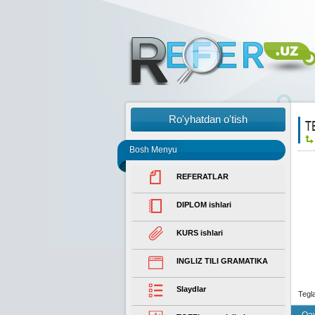
Ro'yhatdan o'tish
T
Bosh Menyu
REFERATLAR
DIPLOM ishlari
KURS ishlari
INGLIZ TILI GRAMATIKA
Slaydlar
Tegl