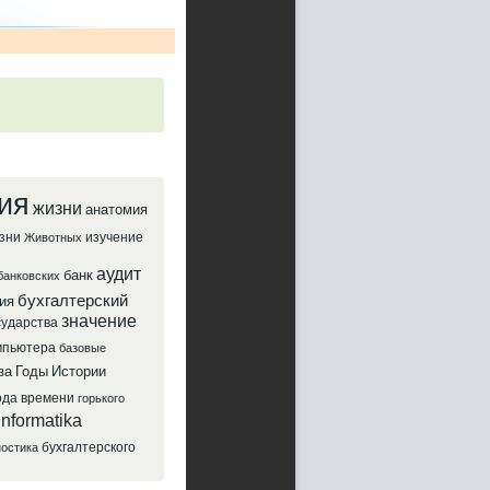
ия
жизни
анатомия
зни
изучение
Животных
аудит
банк
банковских
бухгалтерский
ия
значение
сударства
мпьютера
базовые
за
Годы
Истории
ода
времени
горького
informatika
бухгалтерского
ностика