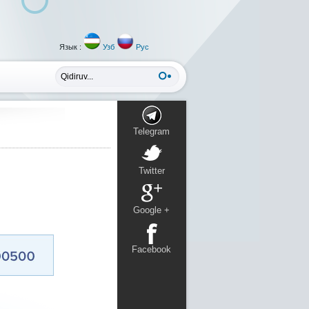
Язык :
Узб
Рус
Telegram
Twitter
Google +
Facebook