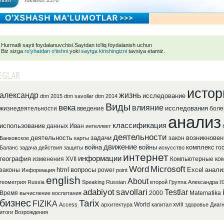
tish
Yuklandi: 2370
Hurmatli sayti foydalanuvchisi.Saytdan to'liq foydalanish uchun
Biz sizga
ro'yhatdan o'tishni
yoki
saytga kirishingizni
tavsiya etamiz.
EGLAR
истор
александр
жизнь
исследование
dtm 2015
dtm savollar
dtm 2014
Виды
века
влияние
исследования
жизнедеятельности
введение
боле
анализ
классификация
использование
данных
Иван
интеллект
деятельности
деятельность
задачи
возникновен
закон
Банковское
карты
движение
война
войны
комплекс
го
Баланс
задача
действия
защиты
искусство
интернет
информации
география
изменения
XVII
Компьютерные
ко
Word
Microsoft
html
вопросы
Excel
анали
законы
power
Информация
point
english
About
г
геометрия
Russia
Speaking
Russian
второй
Группа
Александра
adabiyot
savollari
Testlar
Время
2000
Matematika
вычисление
воспитания
бизнес
Tarix
FIZIKA
World
xviii
Access
архитектура
капитал
здоровье
Диаг
итоги
Возрождения