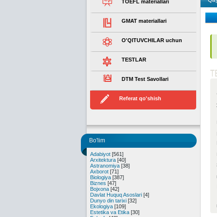
Qay
TOEFL materiallari
GMAT materiallari
O'QITUVCHILAR uchun
TESTLAR
T
DTM Test Savollari
Referat qo'shish
Bo'lim
Adabiyot
[561]
Arxitektura
[40]
Astranomiya
[38]
Axborot
[71]
Biologiya
[387]
Biznes
[47]
Bojxona
[42]
Davlat Huquq Asoslari
[4]
Dunyo din tarixi
[32]
Ekologiya
[109]
Estetika va Etika
[30]