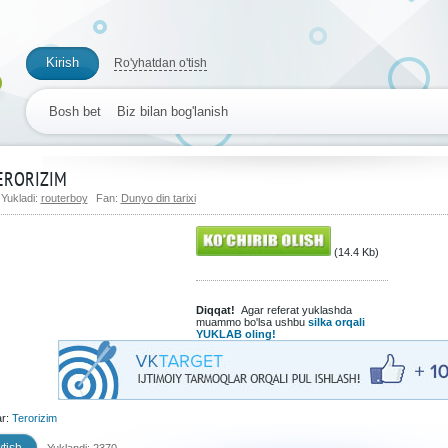
Kirish
Ro'yhatdan o'tish
Bosh bet
Biz bilan bog'lanish
ERORIZIM
Yukladi:
routerboy
Fan:
Dunyo din tarixi
(14.4 Kb)
Diqqat!
Agar referat yuklashda
muammo bo'lsa ushbu
silka orqali
YUKLAB oling!
ar:
Terorizim