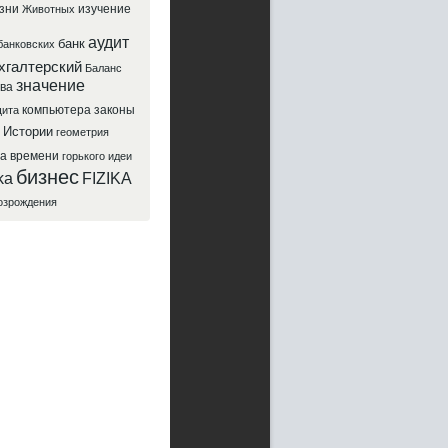
зни
изучение
Животных
аудит
банк
банковских
хгалтерский
Баланс
значение
ва
компьютера
законы
ита
Истории
геометрия
да
времени
горького
идеи
бизнес
ka
FIZIKA
озрождения