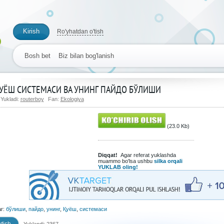
Kirish
Ro'yhatdan o'tish
Bosh bet
Biz bilan bog'lanish
УЁШ СИСТЕМАСИ ВА УНИНГ ПАЙДО БЎЛИШИ
Yukladi:
routerboy
Fan:
Ekologiya
(23.0 Kb)
Diqqat!
Agar referat yuklashda
muammo bo'lsa ushbu
silka orqali
YUKLAB oling!
ar:
бўлиши
,
пайдо
,
унинг
,
Қуёш
,
системаси