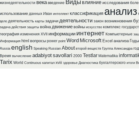
Виды
века
влияние
исследования
жизнедеятельности
введение
боле
анализ
классификация
использование
данных
Иван
интеллект
деятельности
бу
деятельность
задачи
возникновения
закон
дело
карты
движение
война
войны
комплекс
государст
задача
действия
защиты
искусство
интернет
информации
география
изменения
XVII
Компьютерные
защ
Word
Microsoft
html
вопросы
Excel
анализа
Годы
power
Информация
point
english
About
го
Russia
Speaking
Russian
второй
веществ
Группа
Александра
adabiyot
savollari
Testlar
informati
Время
2000
Matematika
вычисление
Tarix
World
xviii
бухгалтерского
Continuous
капитал
здоровье
Диагностика
итоги
В