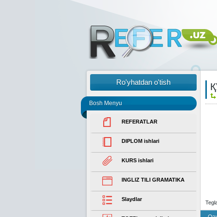
Ro'yhatdan o'tish
Қ
Bosh Menyu
REFERATLAR
DIPLOM ishlari
KURS ishlari
INGLIZ TILI GRAMATIKA
Slaydlar
Tegl