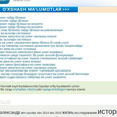
tish
Yuklandi: 2367
нинг пайдо бўлиши
отнинг пайдо бўлиши
қнинг пайдо бўлиши ва моҳияти
қнинг пайдо бўлиши ва моҳияти
 ипак йўлининг пайдо бўлиши ва ривожланиши
 ва аьзолар системаси
нинг импулғси ва унинг сакланиш конуни
с аьзолари системаси
 ва унинг саломатлиги фани бўиича (8-синф учун)
 ва томирлар системаси организмни қон билан таъминлайди
ес режа ва унинг тузилиши
аро божхона хамкорлиги фани унинг вазифаси
нжахон савдо ташкилот. Ва унинг асосий функциялари
па иттифоки ва унинг ташкил этилишининг асосий сабаблари
м дини ва унинг юзага келиши
рги замон фалсафаси ва унинг окимлари.
нинг импулғси ва унинг сакланиш конуни
ЛАТ МЕХАНИЗМИ ВА УНИНГ ТАРКИБИЙ ҚИСМЛАРИ
 ишлар соҳасида бошқарув тушунчаси ва унинг асосий белгилари
рни судда кўришга тайёрлаш ва унинг аҳамияти
Hurmatli sayti foydalanuvchisi.Saytdan to'liq foydalanish uchun
Biz sizga
ro'yhatdan o'tishni
yoki
saytga kirishingizni
tavsiya etamiz.
EGLAR
истор
александр
жизнь
исследование
dtm savollar
dtm 2014
dtm 2015