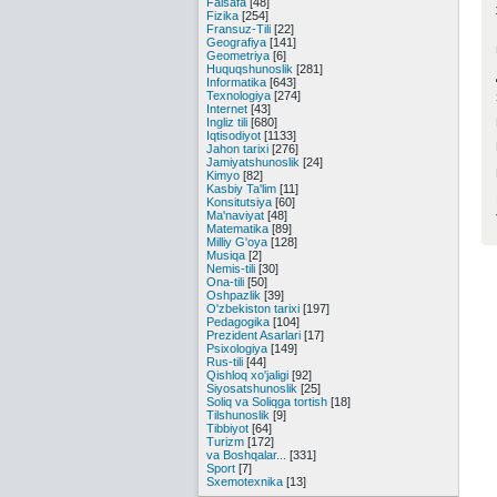
Falsafa
[48]
Fizika
[254]
Fransuz-Tili
[22]
Geografiya
[141]
Geometriya
[6]
Huquqshunoslik
[281]
Informatika
[643]
Texnologiya
[274]
Internet
[43]
Ingliz tili
[680]
Iqtisodiyot
[1133]
Jahon tarixi
[276]
Jamiyatshunoslik
[24]
Kimyo
[82]
Kasbiy Ta'lim
[11]
Konsitutsiya
[60]
Ma'naviyat
[48]
Matematika
[89]
Milliy G'oya
[128]
Musiqa
[2]
Nemis-tili
[30]
Ona-tili
[50]
Oshpazlik
[39]
O'zbekiston tarixi
[197]
Pedagogika
[104]
Prezident Asarlari
[17]
Psixologiya
[149]
Rus-tili
[44]
Qishloq xo'jaligi
[92]
Siyosatshunoslik
[25]
Soliq va Soliqga tortish
[18]
Tilshunoslik
[9]
Tibbiyot
[64]
Turizm
[172]
va Boshqalar...
[331]
Sport
[7]
Sxemotexnika
[13]