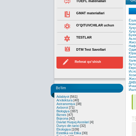
Qay
TOEFL materiallari
GMAT materiallari
Ëзув
Коин
O'QITUVCHILAR uchun
Ҳуқу
Ҳуқу
Буюк
TESTLAR
Аьзо
Жисм
Нафа
DTM Test Savollari
Одам
Юрак
Бизн
Халк
Referat qo'shish
Буту
Евро
Исло
Хози
Жисм
ДАВ
Ички
Bo'lim
Ишла
Adabiyot
[561]
Arxitektura
[40]
Astranomiya
[38]
Axborot
[71]
Biologiya
[387]
Biznes
[47]
T
Bojxona
[42]
Davlat Huquq Asoslari
[4]
Dunyo din tarixi
[32]
Ekologiya
[109]
Estetika va Etika
[30]