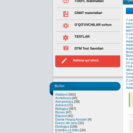
Qay
TOEFL materiallari
GMAT materiallari
7-sin
Infor
O'QITUVCHILAR uchun
MAT
MAT
O'zbe
TESTLAR
7-sin
Adabi
Adabi
DTM Test Savollari
Adabi
Botan
Biolo
9-sin
Referat qo'shish
10-si
Fizik
Alish
Geogr
Geogr
O’zbe
7-sin
Bo'lim
Adabi
Adabiyot
[561]
Arxitektura
[40]
Astranomiya
[38]
Axborot
[71]
Biologiya
[387]
Biznes
[47]
T
Bojxona
[42]
Davlat Huquq Asoslari
[4]
Dunyo din tarixi
[32]
Ekologiya
[109]
Estetika va Etika
[30]