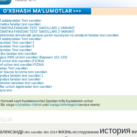
tish
Yuklandi: 4270
f adabiyotidan Test savollari
matika fanidan test savollari
EMATIKA FANIDAN TEST SAVOLLARI 1-VARIANT
EMATIKA FANIDAN TEST SAVOLLARI 2-VARIANT
kistonda demokratik jamiyat qurish nazariyasi va amaliyoti fanidan test savollari
f adabiyotidan Test savollari
yotdan Test savollari 2
yotdan Test savollari 5
yotdan Test savollari
ika fanidan test savollari
giya-2005 yil test savollari (Вариант 101-133)
f uchun test savollari (FIZIKA)
nf uchun test savollari FIZIKA
adan Test savollari
er Navoiy bo’yicha test savollari
afiya fanidan test savollari 1
afiya fanidan test savollari
kiston tarixidan test savollari
flar uchun algebradan test savollari
yot test
Hurmatli sayti foydalanuvchisi.Saytdan to'liq foydalanish uchun
Biz sizga
ro'yhatdan o'tishni
yoki
saytga kirishingizni
tavsiya etamiz.
EGLAR
история
александр
жизнь
жи
исследование
dtm savollar
dtm 2014