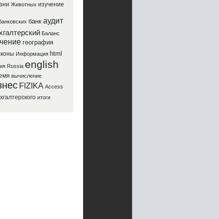
зни
изучение
Животных
аудит
банк
банковских
хгалтерский
Баланс
чение
география
html
аконы
Информация
english
ия
Russia
емя
вычисление
знес
FIZIKA
Access
хгалтерского
итоги