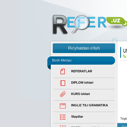
Ro'yhatdan o'tish
U
Bosh Menyu
REFERATLAR
DIPLOM ishlari
KURS ishlari
INGLIZ TILI GRAMATIKA
Slaydlar
Tegl