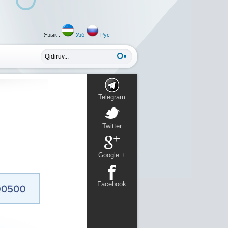
Язык :
Узб
Рус
Telegram
Twitter
Google +
Facebook