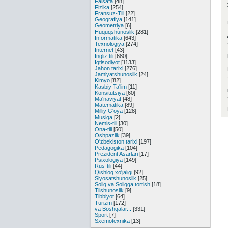
Falsafa
[48]
Fizika
[254]
Fransuz-Tili
[22]
Geografiya
[141]
Geometriya
[6]
Huquqshunoslik
[281]
Informatika
[643]
Texnologiya
[274]
Internet
[43]
Ingliz tili
[680]
Iqtisodiyot
[1133]
Jahon tarixi
[276]
Jamiyatshunoslik
[24]
Kimyo
[82]
Kasbiy Ta'lim
[11]
Konsitutsiya
[60]
Ma'naviyat
[48]
Matematika
[89]
Milliy G'oya
[128]
Musiqa
[2]
Nemis-tili
[30]
Ona-tili
[50]
Oshpazlik
[39]
O'zbekiston tarixi
[197]
Pedagogika
[104]
Prezident Asarlari
[17]
Psixologiya
[149]
Rus-tili
[44]
Qishloq xo'jaligi
[92]
Siyosatshunoslik
[25]
Soliq va Soliqga tortish
[18]
Tilshunoslik
[9]
Tibbiyot
[64]
Turizm
[172]
va Boshqalar...
[331]
Sport
[7]
Sxemotexnika
[13]