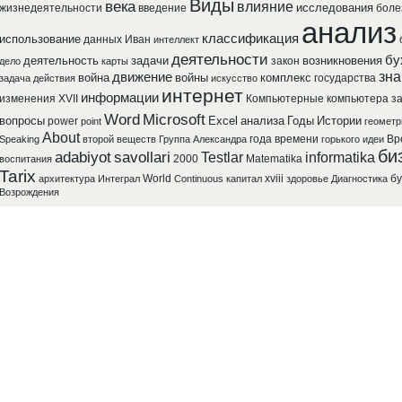
Виды
века
влияние
исследования
жизнедеятельности
введение
боле
анализ
классификация
использование
данных
Иван
интеллект
деятельности
бу
деятельность
задачи
возникновения
закон
дело
карты
зна
движение
война
войны
комплекс
государства
задача
действия
искусство
интернет
информации
изменения
XVII
Компьютерные
компьютера
з
Word
Microsoft
вопросы
Excel
анализа
Годы
Истории
power
point
геометр
About
года
времени
Вр
Speaking
второй
веществ
Группа
Александра
горького
идеи
би
adabiyot
savollari
Testlar
informatika
2000
Matematika
воспитания
Tarix
World
xviii
бу
архитектура
Интеграл
Continuous
капитал
здоровье
Диагностика
Возрождения