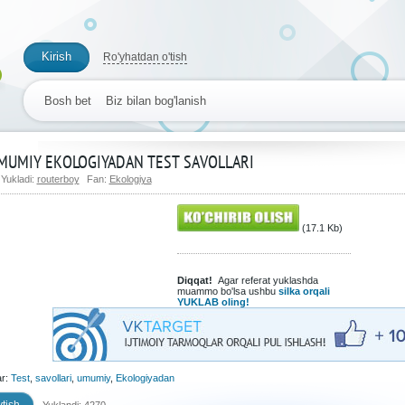
Kirish
Ro'yhatdan o'tish
Bosh bet
Biz bilan bog'lanish
MUMIY EKOLOGIYADAN TEST SAVOLLARI
Yukladi:
routerboy
Fan:
Ekologiya
(17.1 Kb)
Diqqat!
Agar referat yuklashda
muammo bo'lsa ushbu
silka orqali
YUKLAB oling!
ar:
Test
,
savollari
,
umumiy
,
Ekologiyadan