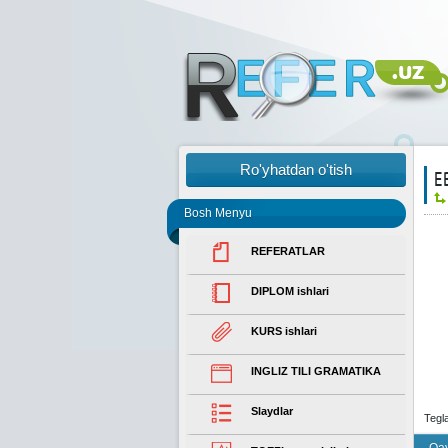
Ro'yhatdan o'tish
Е
Bosh Menyu
REFERATLAR
DIPLOM ishlari
KURS ishlari
INGLIZ TILI GRAMATIKA
Slaydlar
Tegl