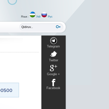
Язык :
Узб
Рус
Telegram
Twitter
Google +
Facebook