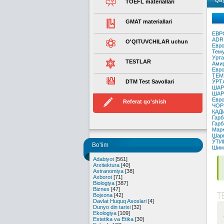
Qay
TOEFL materiallari
GMAT materiallari
ЕВР
ADR 
O'QITUVCHILAR uchun
Евро
Тему
Урта
TESTLAR
Амир
Евро
ТЕМ
DTM Test Savollari
ЎРТ
ШАР
ШАР
Евро
Referat qo'shish
ЧОР
ҚАД
Гарб
Гарб
Марк
Шарк
ЎТИ
Bo'lim
Шимо
Adabiyot
[561]
Arxitektura
[40]
Astranomiya
[38]
Axborot
[71]
Biologiya
[387]
Biznes
[47]
T
Bojxona
[42]
Davlat Huquq Asoslari
[4]
Dunyo din tarixi
[32]
Ekologiya
[109]
Estetika va Etika
[30]