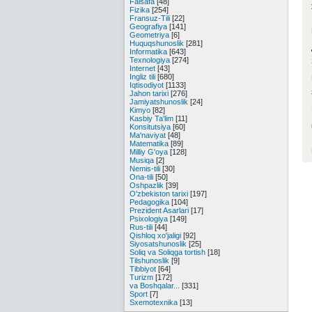
Falsafa
[48]
Fizika
[254]
Fransuz-Tili
[22]
Geografiya
[141]
Geometriya
[6]
Huquqshunoslik
[281]
Informatika
[643]
Texnologiya
[274]
Internet
[43]
Ingliz tili
[680]
Iqtisodiyot
[1133]
Jahon tarixi
[276]
Jamiyatshunoslik
[24]
Kimyo
[82]
Kasbiy Ta'lim
[11]
Konsitutsiya
[60]
Ma'naviyat
[48]
Matematika
[89]
Milliy G'oya
[128]
Musiqa
[2]
Nemis-tili
[30]
Ona-tili
[50]
Oshpazlik
[39]
O'zbekiston tarixi
[197]
Pedagogika
[104]
Prezident Asarlari
[17]
Psixologiya
[149]
Rus-tili
[44]
Qishloq xo'jaligi
[92]
Siyosatshunoslik
[25]
Soliq va Soliqga tortish
[18]
Tilshunoslik
[9]
Tibbiyot
[64]
Turizm
[172]
va Boshqalar...
[331]
Sport
[7]
Sxemotexnika
[13]