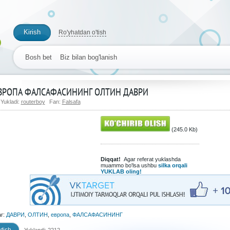
Kirish
Ro'yhatdan o'tish
Bosh bet
Biz bilan bog'lanish
ВРОПА ФАЛСАФАСИНИНГ ОЛТИН ДАВРИ
Yukladi:
routerboy
Fan:
Falsafa
(245.0 Kb)
Diqqat!
Agar referat yuklashda
muammo bo'lsa ushbu
silka orqali
YUKLAB oling!
ar:
ДАВРИ
,
ОЛТИН
,
европа
,
ФАЛСАФАСИНИНГ