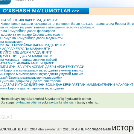
tish
Yuklandi: 2212
ОПА УЙҒОНИШ ДАВРИ МАДАНИЯТИ
Конвенцияси хавфли юкларни автотранспорт билан халєаро ташишга оид Европа бит
па иттифоки ва унинг ташкил этилишининг асосий сабаблари
р ва Темурийлар даври фалсафаси
 асрлар ва янги давр Европа фалсафаси
 Темур ва Темурийлар даври маданияти
па давлатлари
УР ВА ТЕМУРИЙЛАР ДАВРИ МАДАНИЯТИ
А АСРЛАР ЕВРОПА МАДАНИЯТИ
К УЙГОНИШ ДАВРИ МАДАНИЯТИ
Қ УЙҒОНИШ ДАВРИ МАДАНИЯТИ
па маърифатпарварларининг сиёсий
ИЗМ МУСТАМЛАКАЧИЛИГИ ДАВРИ
ИМГИ ДУН! ВА ЎРТА АСРЛАР ДАВРИ АРХИТЕКТУРАСИ
ий Европа мамлакатлари иқтисодиёти умумий тавсиф
ий Европа мамлакатлари иқтисодиёти умумий тавсиф
азий Европа мамлакатлари иқтисодиёти
 уйгониш даври ва унда таълим тарбия
Ш ДАВРИ ИҚТИСОДИЁТИНИ БОШИДАН КЕЧИРАЁТГАН МАМЛАКАТЛАРНИ МАКРОИҚ
лий Европа давлатларининг иқтисодиёти
Hurmatli sayti foydalanuvchisi.Saytdan to'liq foydalanish uchun
Biz sizga
ro'yhatdan o'tishni
yoki
saytga kirishingizni
tavsiya etamiz.
EGLAR
истор
александр
жизнь
исследование
dtm 2014
dtm savollar
dtm 2015