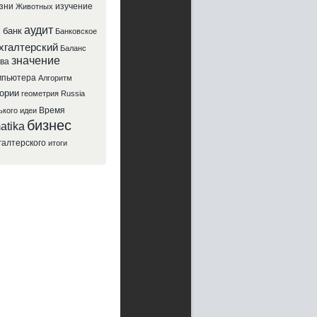
зни
изучение
Животных
аудит
банк
х
Банковское
хгалтерский
Баланс
значение
ва
мпьютера
Алгоритм
ории
геометрия
Russia
Время
ького
идеи
бизнес
atika
галтерского
итоги