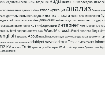
Виды
века
влияние
исследования
жизнедеятельности
введение
боле
анализ
классификация
использование
данных
Иван
банковски
деятельности
бу
деятельность
задачи
возникновения
закон
дело
карты
движение
война
войны
комплекс
государст
задача
действия
защиты
искусство
интернет
информации
география
изменения
XVII
Компьютерные
ко
Word
Microsoft
html
вопросы
Excel
анализа
Годы
Ист
законы
power
point
english
About
года
времени
Speaking
второй
веществ
Группа
Александра
гор
adabiyot
savollari
Testlar
inform
2000
Matematika
вычисление
воспитания
Tarix
FIZIKA
World
xviii
бух
Access
архитектура
Интеграл
здоровье
Диагностика
Возрождения