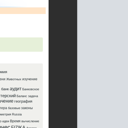
омия
зни
изучение
Животных
аудит
банк
х
Банковское
лтерский
Баланс
задача
ачение
география
тера
законы
базовые
ометрия
Russia
Время
о
идеи
вычисление
знес
FIZIKA