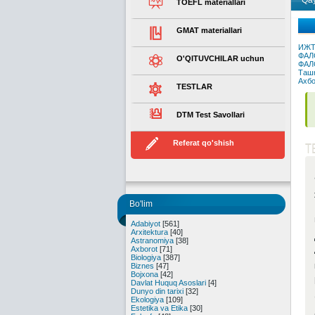
Qay
TOEFL materiallari
GMAT materiallari
ИЖТ
ФАЛ
O'QITUVCHILAR uchun
ФАЛ
Ташк
Ахбо
TESTLAR
DTM Test Savollari
Referat qo'shish
T
Bo'lim
Adabiyot
[561]
Arxitektura
[40]
Astranomiya
[38]
Axborot
[71]
Biologiya
[387]
Biznes
[47]
Bojxona
[42]
Davlat Huquq Asoslari
[4]
Dunyo din tarixi
[32]
Ekologiya
[109]
Estetika va Etika
[30]