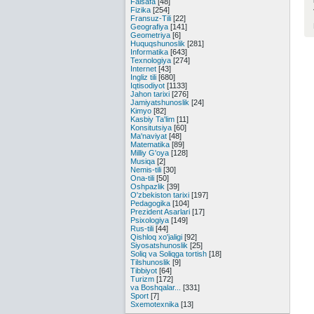
Falsafa
[48]
Fizika
[254]
Fransuz-Tili
[22]
Geografiya
[141]
Geometriya
[6]
Huquqshunoslik
[281]
Informatika
[643]
Texnologiya
[274]
Internet
[43]
Ingliz tili
[680]
Iqtisodiyot
[1133]
Jahon tarixi
[276]
Jamiyatshunoslik
[24]
Kimyo
[82]
Kasbiy Ta'lim
[11]
Konsitutsiya
[60]
Ma'naviyat
[48]
Matematika
[89]
Milliy G'oya
[128]
Musiqa
[2]
Nemis-tili
[30]
Ona-tili
[50]
Oshpazlik
[39]
O'zbekiston tarixi
[197]
Pedagogika
[104]
Prezident Asarlari
[17]
Psixologiya
[149]
Rus-tili
[44]
Qishloq xo'jaligi
[92]
Siyosatshunoslik
[25]
Soliq va Soliqga tortish
[18]
Tilshunoslik
[9]
Tibbiyot
[64]
Turizm
[172]
va Boshqalar...
[331]
Sport
[7]
Sxemotexnika
[13]