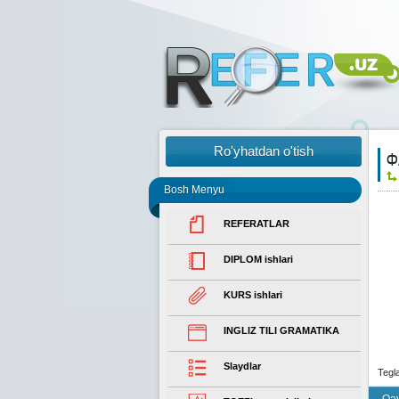
Ro'yhatdan o'tish
Ф
Bosh Menyu
REFERATLAR
DIPLOM ishlari
KURS ishlari
INGLIZ TILI GRAMATIKA
Slaydlar
Tegl