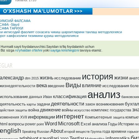
tish
Yuklandi: 2720
ИМОИЙ ФАЛСАФА
САФА -Slayd
САФА ТАРИХИ
и иктисодий фаолият сохасига чикиш шароитларини танлаш методологияси
рот хавфсизлиги тизимини қуриш методологияси
Hurmatli sayti foydalanuvchisi.Saytdan to'liq foydalanish uchun
Biz sizga
ro'yhatdan o'tishni
yoki
saytga kirishingizni
tavsiya etamiz.
EGLAR
история
александр
жизнь
жизни
исследование
анат
dtm 2015
Виды
века
влияние
исследования
жизнедеятельности
введение
боле
анализ
классификация
использование
данных
Иван
банковски
деятельности
бухга
деятельность
задачи
возникновения
закон
карты
зн
движение
война
войны
комплекс
государства
действия
защиты
искусство
интернет
информации
изменения
XVII
Компьютерные
компью
защита
Word
Microsoft
html
вопросы
Excel
анализа
Годы
Истории
power
point
ге
english
About
года
времени
Speaking
Russian
второй
веществ
Группа
горьког
би
adabiyot
savollari
Testlar
informatika