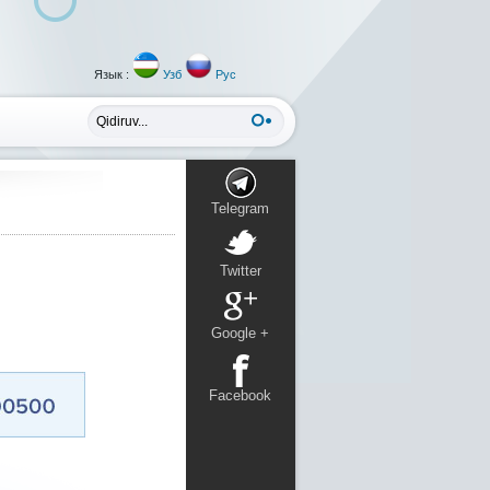
Язык :
Узб
Рус
Telegram
Twitter
Google +
Facebook