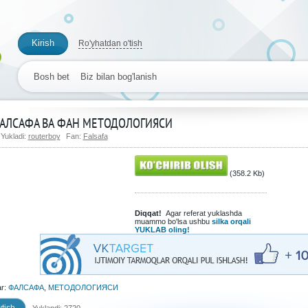
Kirish
Ro'yhatdan o'tish
Bosh bet
Biz bilan bog'lanish
АЛСАФА ВА ФАН МЕТОДОЛОГИЯСИ
Yukladi:
routerboy
Fan:
Falsafa
(358.2 Kb)
Diqqat!
Agar referat yuklashda
muammo bo'lsa ushbu
silka orqali
YUKLAB oling!
ar:
ФАЛСАФА
,
МЕТОДОЛОГИЯСИ