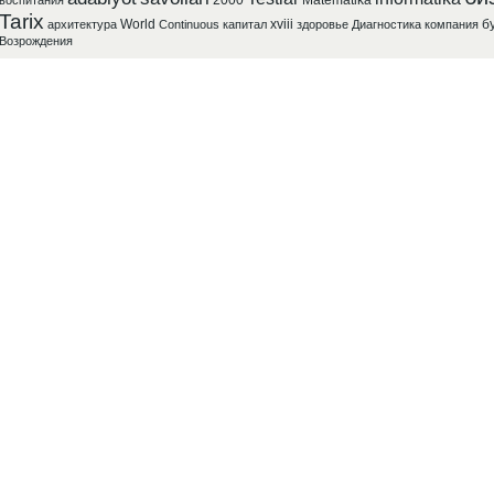
2000
Matematika
воспитания
Tarix
World
xviii
б
архитектура
Continuous
капитал
здоровье
Диагностика
компания
Возрождения