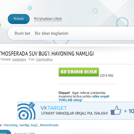
Kirish
Ro'yhatdan o'tish
Bosh bet
Biz bilan bog'lanish
TMOSFERADA SUV BUG’I. HAVONING NAMLIGI
Yukladi:
routerboy
Fan:
Geografiya
(10.5 Kb)
Diqqat!
Agar referat yuklashda
muammo bo'lsa ushbu
silka orqali
YUKLAB oling!
ar:
Havoning
,
namligi
,
bug’i.
,
Atmosferada