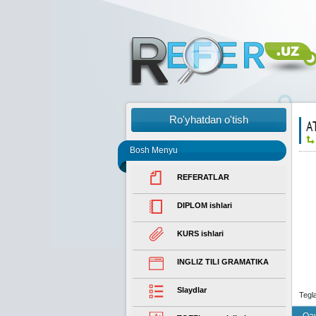
Ro'yhatdan o'tish
A
Bosh Menyu
REFERATLAR
DIPLOM ishlari
KURS ishlari
INGLIZ TILI GRAMATIKA
Slaydlar
Tegl