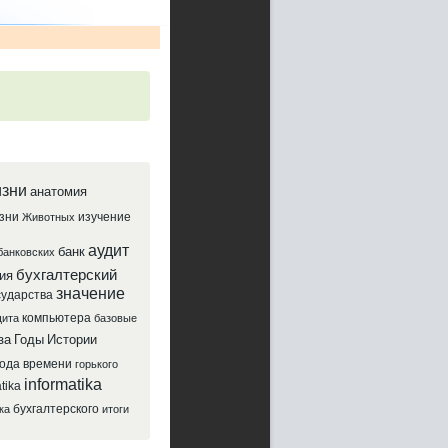
зни
анатомия
зни
изучение
Животных
аудит
банк
банковских
бухгалтерский
ия
значение
сударства
компьютера
ита
базовые
за
Годы
Истории
года
времени
горького
informatika
tika
бухгалтерского
ка
итоги