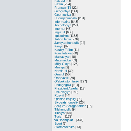
Falsafa
[48]
Fizika
[254]
Fransuz-Tili
[22]
Geografiya
[141]
Geometriya
[6]
Huquqshunoslik
[281]
Informatika
[643]
Texnologiya
[274]
Internet
[43]
Ingliz tili
[680]
Iqtisodiyot
[1133]
Jahon tarixi
[276]
Jamiyatshunoslik
[24]
Kimyo
[82]
Kasbiy Ta'lim
[11]
Konsitutsiya
[60]
Ma'naviyat
[48]
Matematika
[89]
Milliy G'oya
[128]
Musiqa
[2]
Nemis-tili
[30]
Ona-tili
[50]
Oshpazlik
[39]
O'zbekiston tarixi
[197]
Pedagogika
[104]
Prezident Asarlari
[17]
Psixologiya
[149]
Rus-tili
[44]
Qishloq xo'jaligi
[92]
Siyosatshunoslik
[25]
Soliq va Soliqga tortish
[18]
Tilshunoslik
[9]
Tibbiyot
[64]
Turizm
[172]
va Boshqalar...
[331]
Sport
[7]
Sxemotexnika
[13]