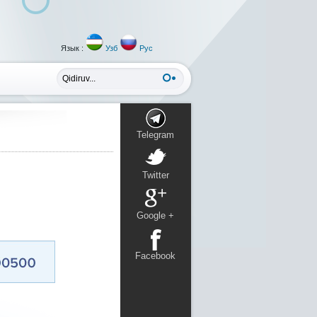
Язык :
Узб
Рус
Telegram
Twitter
Google +
Facebook