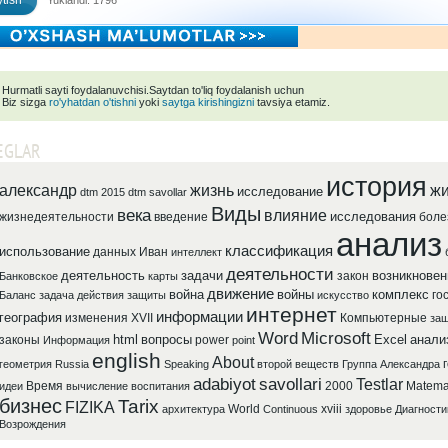
tish
Yuklandi: 1796
Hurmatli sayti foydalanuvchisi.Saytdan to'liq foydalanish uchun
Biz sizga
ro'yhatdan o'tishni
yoki
saytga kirishingizni
tavsiya etamiz.
EGLAR
история
александр
жизнь
жи
исследование
dtm 2015
dtm savollar
Виды
века
влияние
исследования
жизнедеятельности
введение
боле
анализ
классификация
использование
данных
Иван
интеллект
деятельности
деятельность
задачи
возникновен
закон
Банковское
карты
движение
война
войны
комплекс
го
Баланс
задача
действия
защиты
искусство
интернет
информации
география
изменения
XVII
Компьютерные
защ
Word
Microsoft
html
вопросы
Excel
анали
законы
power
Информация
point
english
About
геометрия
Russia
Speaking
второй
веществ
Группа
Александра
adabiyot
savollari
Testlar
Время
2000
Matema
идеи
вычисление
воспитания
бизнес
Tarix
FIZIKA
World
xviii
архитектура
Continuous
здоровье
Диагности
Возрождения