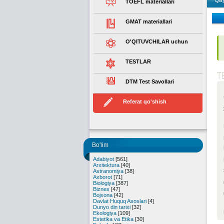
Qay
TOEFL materiallari
GMAT materiallari
O'QITUVCHILAR uchun
TESTLAR
T
DTM Test Savollari
Referat qo'shish
Bo'lim
Adabiyot
[561]
Arxitektura
[40]
Astranomiya
[38]
Axborot
[71]
Biologiya
[387]
Biznes
[47]
Bojxona
[42]
Davlat Huquq Asoslari
[4]
Dunyo din tarixi
[32]
Ekologiya
[109]
Estetika va Etika
[30]