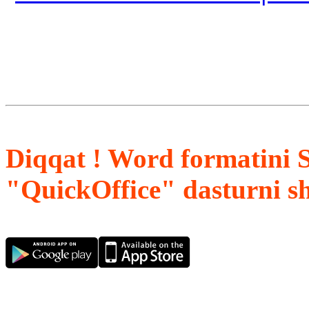
Diqqat ! Word formatini 
"QuickOffice" dasturni s