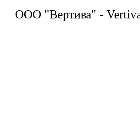
©
OOO "Вертива" - Vertiv