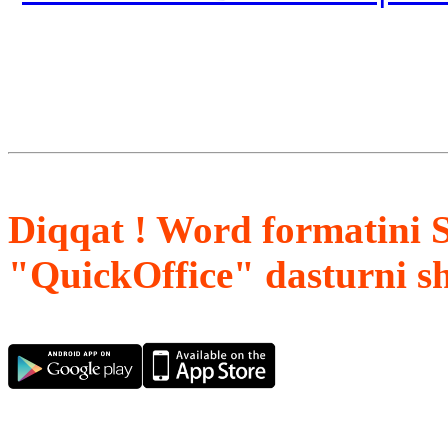
Diqqat ! Word formatini 
"QuickOffice" dasturni s