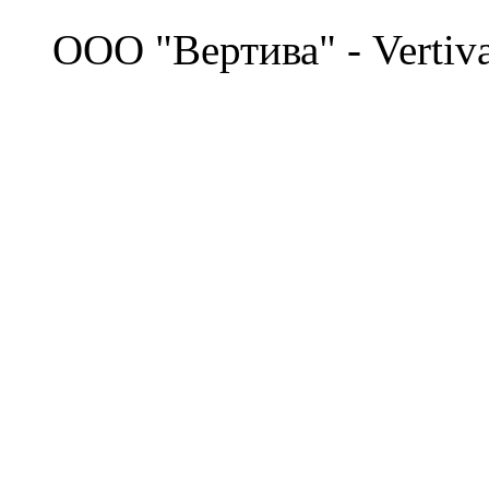
©
OOO "Вертива" - Vertiv