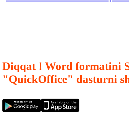
Diqqat ! Word formatini 
"QuickOffice" dasturni s