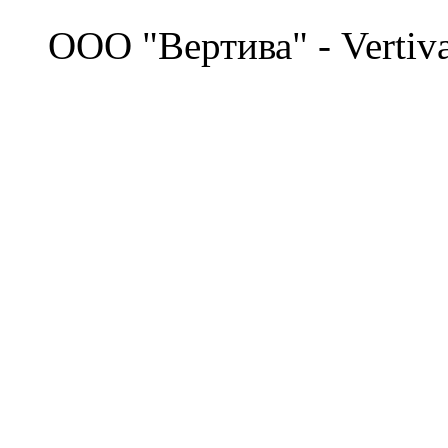
©
OOO "Вертива" - Vertiv