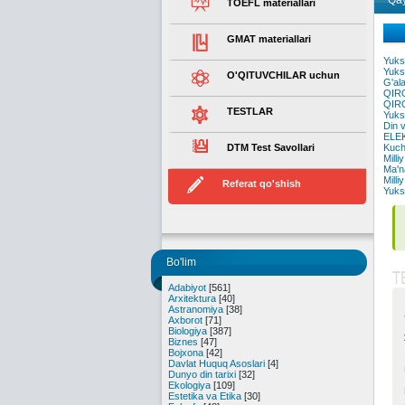
Qay
TOEFL materiallari
GMAT materiallari
Yuks
Yuks
O'QITUVCHILAR uchun
G'al
QIR
QIR
TESTLAR
Yuksa
Din 
ELE
DTM Test Savollari
Kuch
Milli
Ma'n
Milli
Referat qo'shish
Yuks
Bo'lim
T
Adabiyot
[561]
Arxitektura
[40]
Astranomiya
[38]
Axborot
[71]
Biologiya
[387]
Biznes
[47]
Bojxona
[42]
Davlat Huquq Asoslari
[4]
Dunyo din tarixi
[32]
Ekologiya
[109]
Estetika va Etika
[30]