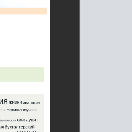
ия
жизни
анатомия
зни
изучение
Животных
аудит
банк
банковских
бухгалтерский
ия