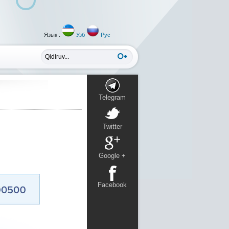
Язык :
Узб
Рус
Telegram
Twitter
Google +
Facebook