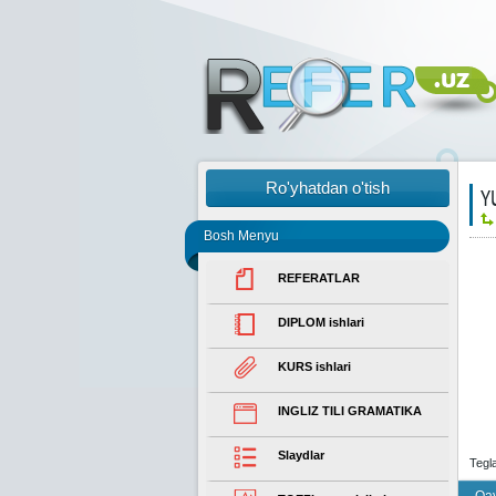
Ro'yhatdan o'tish
Y
Bosh Menyu
REFERATLAR
DIPLOM ishlari
KURS ishlari
INGLIZ TILI GRAMATIKA
Slaydlar
Tegl