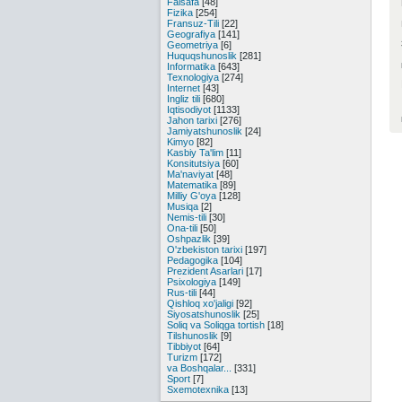
Falsafa
[48]
Fizika
[254]
Fransuz-Tili
[22]
Geografiya
[141]
Geometriya
[6]
Huquqshunoslik
[281]
Informatika
[643]
Texnologiya
[274]
Internet
[43]
Ingliz tili
[680]
Iqtisodiyot
[1133]
Jahon tarixi
[276]
Jamiyatshunoslik
[24]
Kimyo
[82]
Kasbiy Ta'lim
[11]
Konsitutsiya
[60]
Ma'naviyat
[48]
Matematika
[89]
Milliy G'oya
[128]
Musiqa
[2]
Nemis-tili
[30]
Ona-tili
[50]
Oshpazlik
[39]
O'zbekiston tarixi
[197]
Pedagogika
[104]
Prezident Asarlari
[17]
Psixologiya
[149]
Rus-tili
[44]
Qishloq xo'jaligi
[92]
Siyosatshunoslik
[25]
Soliq va Soliqga tortish
[18]
Tilshunoslik
[9]
Tibbiyot
[64]
Turizm
[172]
va Boshqalar...
[331]
Sport
[7]
Sxemotexnika
[13]