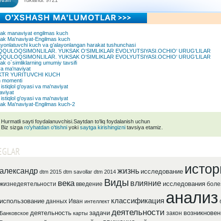
tish
Yuklandi: 9721
ak manaviyat engilmas kuch
ak Ma'naviyat-Engilmas kuch
ayonlatuvchi kuch va g’alayonlangan harakat tushunchasi
QQULOQSIMONLILAR. YUKSAK O‘SIMLIKLAR EVOLYUTSIYASI.OCHIO‘ URUG‘LILAR
QQULOQSIMONLILAR. YUKSAK O‘SIMLIKLAR EVOLYUTSIYASI.OCHIO‘ URUG‘LILAR
k o`simliklarning umumiy tavsifi
va ma'naviyat
KTR YURITUVCHI KUCH
 momenti
y istiqlol g'oyasi va ma'naviyat
aviyat
y istiqlol g'oyasi va ma'naviyat
ak Ma'naviyat-Engilmas kuch-2
Hurmatli sayti foydalanuvchisi.Saytdan to'liq foydalanish uchun
Biz sizga
ro'yhatdan o'tishni
yoki
saytga kirishingizni
tavsiya etamiz.
EGLAR
истор
александр
жизнь
исследование
dtm 2015
dtm savollar
dtm 2014
Виды
века
влияние
исследования
жизнедеятельности
введение
боле
анализ
классификация
использование
данных
Иван
интеллект
деятельности
деятельность
задачи
возникновен
закон
Банковское
карты