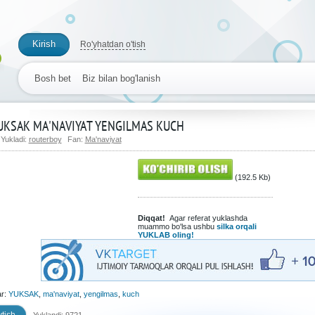
Kirish
Ro'yhatdan o'tish
Bosh bet
Biz bilan bog'lanish
UKSAK MA'NAVIYAT YENGILMAS KUCH
Yukladi:
routerboy
Fan:
Ma'naviyat
(192.5 Kb)
Diqqat!
Agar referat yuklashda
muammo bo'lsa ushbu
silka orqali
YUKLAB oling!
ar:
YUKSAK
,
ma'naviyat
,
yengilmas
,
kuch