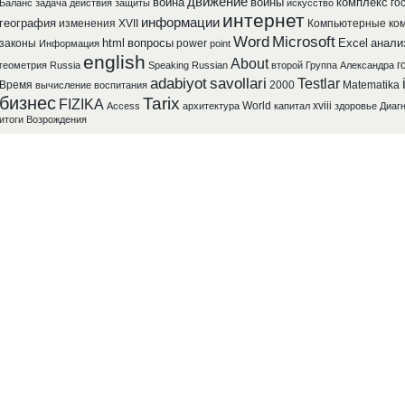
движение
война
войны
комплекс
го
Баланс
задача
действия
защиты
искусство
интернет
информации
география
изменения
XVII
Компьютерные
ко
Word
Microsoft
html
вопросы
Excel
анали
законы
power
Информация
point
english
About
г
геометрия
Russia
Speaking
Russian
второй
Группа
Александра
adabiyot
savollari
Testlar
Время
2000
Matematika
вычисление
воспитания
бизнес
Tarix
FIZIKA
World
xviii
Access
архитектура
капитал
здоровье
Диаг
итоги
Возрождения