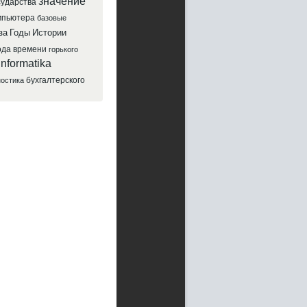
значение
сударства
мпьютера
базовые
за
Годы
Истории
ода
времени
горького
informatika
бухгалтерского
ностика