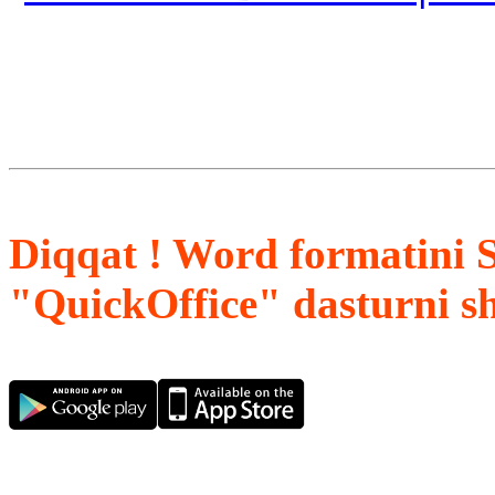
Diqqat ! Word formatini 
"QuickOffice" dasturni s