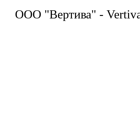
©
OOO "Вертива" - Vertiv