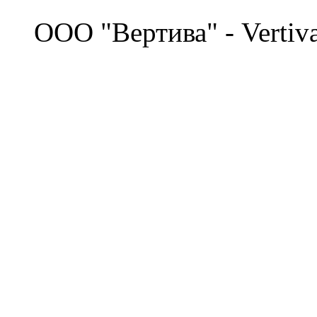
©
OOO "Вертива" - Vertiv