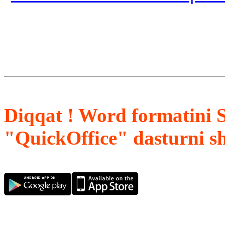
Diqqat ! Word formatini 
"QuickOffice" dasturni s