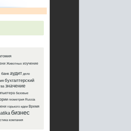
атомия
зни
изучение
Животных
аудит
банк
х
дело
бухгалтерский
ия
значение
тва
мпьютера
базовые
ории
геометрия
Russia
мени
Время
горького
идеи
бизнес
atika
стика
компания