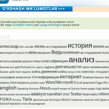
tish
Yuklandi: 3780
Hurmatli sayti foydalanuvchisi.Saytdan to'liq foydalanish uchun
Biz sizga
ro'yhatdan o'tishni
yoki
saytga kirishingizni
tavsiya etamiz.
EGLAR
история
александр
жизнь
жизни
исследование
ан
dtm savollar
Виды
века
влияние
исследования
жизнедеятельности
введение
боле
анализ
классификация
использование
данных
Иван
банковски
деятельности
деятельность
задачи
возникновен
закон
Банковское
карты
движение
война
войны
комплекс
государс
Баланс
действия
защиты
искусство
интернет
информации
география
изменения
XVII
Компьютерные
ко
Word
Microsoft
html
вопросы
Excel
анализа
Годы
Ист
законы
power
point
english
About
года
вре
Speaking
Russian
второй
веществ
Группа
Александра
adabiyot
savollari
Testlar
inform
2000
Matematika
вычисление
воспитания
Tarix
FIZIKA
World
xviii
Access
архитектура
Интеграл
Continuous
капитал
Диагно
бухгалтерского
итоги
Возрождения