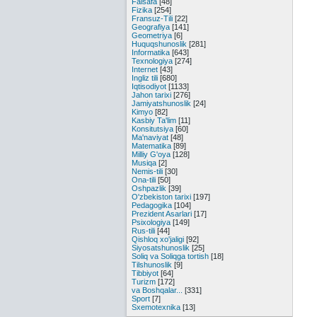
Falsafa
[48]
Fizika
[254]
Fransuz-Tili
[22]
Geografiya
[141]
Geometriya
[6]
Huquqshunoslik
[281]
Informatika
[643]
Texnologiya
[274]
Internet
[43]
Ingliz tili
[680]
Iqtisodiyot
[1133]
Jahon tarixi
[276]
Jamiyatshunoslik
[24]
Kimyo
[82]
Kasbiy Ta'lim
[11]
Konsitutsiya
[60]
Ma'naviyat
[48]
Matematika
[89]
Milliy G'oya
[128]
Musiqa
[2]
Nemis-tili
[30]
Ona-tili
[50]
Oshpazlik
[39]
O'zbekiston tarixi
[197]
Pedagogika
[104]
Prezident Asarlari
[17]
Psixologiya
[149]
Rus-tili
[44]
Qishloq xo'jaligi
[92]
Siyosatshunoslik
[25]
Soliq va Soliqga tortish
[18]
Tilshunoslik
[9]
Tibbiyot
[64]
Turizm
[172]
va Boshqalar...
[331]
Sport
[7]
Sxemotexnika
[13]