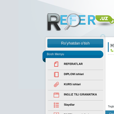
Ro'yhatdan o'tish
M
Bosh Menyu
REFERATLAR
DIPLOM ishlari
KURS ishlari
INGLIZ TILI GRAMATIKA
Slaydlar
Tegl