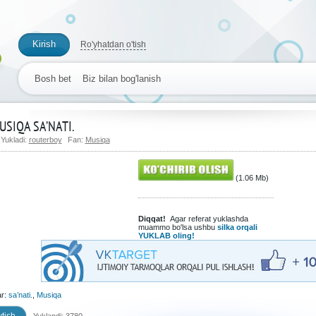
Kirish
Ro'yhatdan o'tish
Bosh bet
Biz bilan bog'lanish
USIQA SA’NATI.
Yukladi:
routerboy
Fan:
Musiqa
(1.06 Mb)
Diqqat!
Agar referat yuklashda
muammo bo'lsa ushbu
silka orqali
YUKLAB oling!
ar:
sa’nati.
,
Musiqa