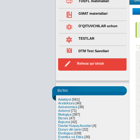
Qay
TOEFL materiallari
GMAT materiallari
O'QITUVCHILAR uchun
TESTLAR
T
DTM Test Savollari
Referat qo'shish
Bo'lim
Adabiyot
[561]
Arxitektura
[40]
Astranomiya
[38]
Axborot
[71]
Biologiya
[387]
Biznes
[47]
Bojxona
[42]
Davlat Huquq Asoslari
[4]
Dunyo din tarixi
[32]
Ekologiya
[109]
Estetika va Etika
[30]