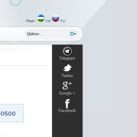
Язык :
Узб
Рус
Telegram
Twitter
Google +
Facebook