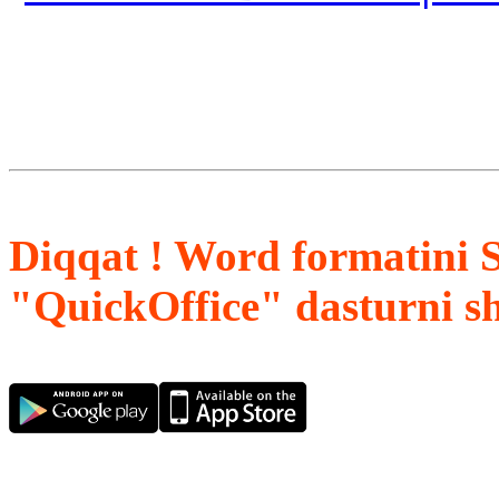
Diqqat ! Word formatini 
"QuickOffice" dasturni s