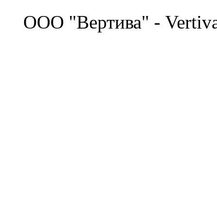
©
OOO "Вертива" - Vertiv