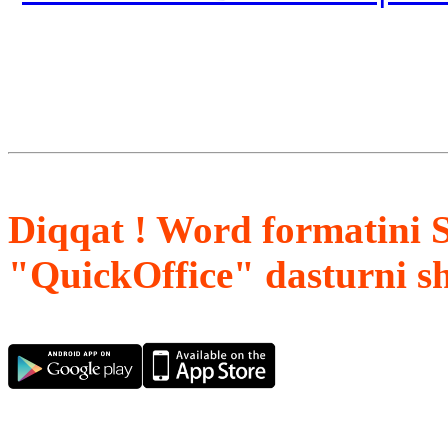
Diqqat ! Word formatini 
"QuickOffice" dasturni s