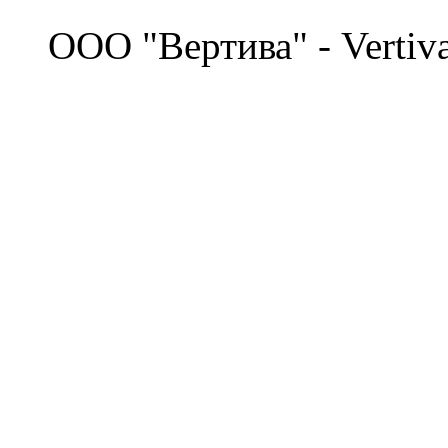
©
OOO "Вертива" - Vertiv