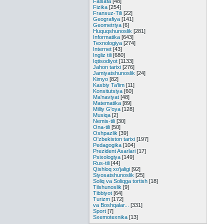
Falsafa
[48]
Fizika
[254]
Fransuz-Tili
[22]
Geografiya
[141]
Geometriya
[6]
Huquqshunoslik
[281]
Informatika
[643]
Texnologiya
[274]
Internet
[43]
Ingliz tili
[680]
Iqtisodiyot
[1133]
Jahon tarixi
[276]
Jamiyatshunoslik
[24]
Kimyo
[82]
Kasbiy Ta'lim
[11]
Konsitutsiya
[60]
Ma'naviyat
[48]
Matematika
[89]
Milliy G'oya
[128]
Musiqa
[2]
Nemis-tili
[30]
Ona-tili
[50]
Oshpazlik
[39]
O'zbekiston tarixi
[197]
Pedagogika
[104]
Prezident Asarlari
[17]
Psixologiya
[149]
Rus-tili
[44]
Qishloq xo'jaligi
[92]
Siyosatshunoslik
[25]
Soliq va Soliqga tortish
[18]
Tilshunoslik
[9]
Tibbiyot
[64]
Turizm
[172]
va Boshqalar...
[331]
Sport
[7]
Sxemotexnika
[13]