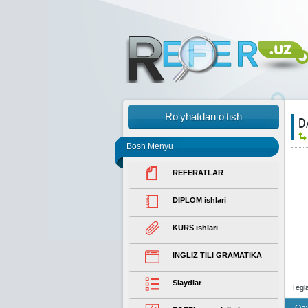
Ro'yhatdan o'tish
D
Bosh Menyu
REFERATLAR
DIPLOM ishlari
KURS ishlari
INGLIZ TILI GRAMATIKA
Slaydlar
Tegl