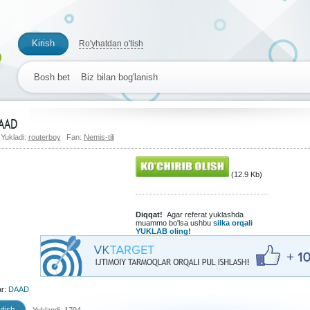
Kirish
Ro'yhatdan o'tish
Bosh bet
Biz bilan bog'lanish
AAD
Yukladi:
routerboy
Fan:
Nemis-tili
(12.9 Kb)
Diqqat!
Agar referat yuklashda
muammo bo'lsa ushbu
silka orqali
YUKLAB oling!
ar:
DAAD