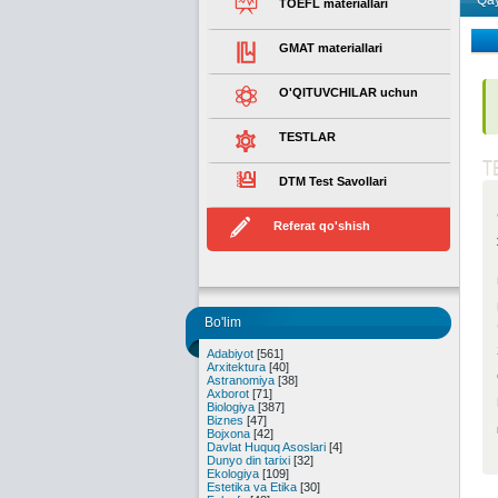
Qay
TOEFL materiallari
GMAT materiallari
O'QITUVCHILAR uchun
TESTLAR
T
DTM Test Savollari
Referat qo'shish
Bo'lim
Adabiyot
[561]
Arxitektura
[40]
Astranomiya
[38]
Axborot
[71]
Biologiya
[387]
Biznes
[47]
Bojxona
[42]
Davlat Huquq Asoslari
[4]
Dunyo din tarixi
[32]
Ekologiya
[109]
Estetika va Etika
[30]