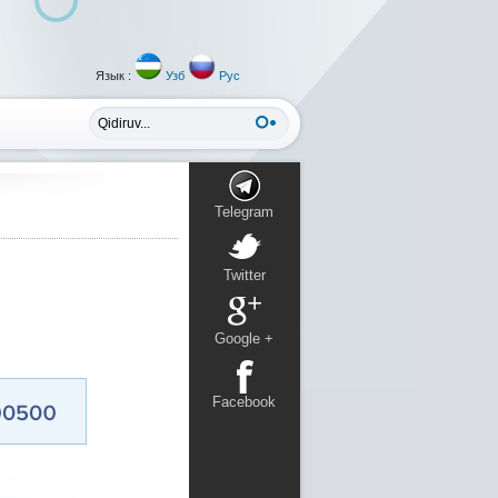
Язык :
Узб
Рус
Telegram
Twitter
Google +
Facebook