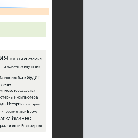
ия
жизни
анатомия
зни
изучение
Животных
аудит
банк
банковских
овения
мплекс
государства
ютерные
компьютера
оды
Истории
геометрия
ни
Время
горького
идеи
бизнес
atika
рского
итоги
Возрождения