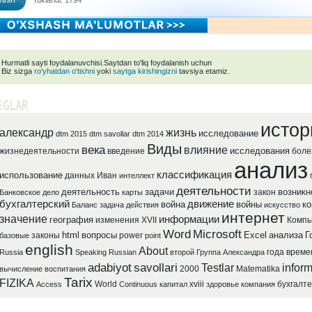
tish
Yuklandi: 1794
Hurmatli sayti foydalanuvchisi.Saytdan to'liq foydalanish uchun
Biz sizga
ro'yhatdan o'tishni
yoki
saytga kirishingizni
tavsiya etamiz.
EGLAR
истор
александр
жизнь
исследование
dtm 2015
dtm savollar
dtm 2014
Виды
века
влияние
исследования
жизнедеятельности
введение
боле
анализ
классификация
использование
данных
Иван
интеллект
деятельности
деятельность
задачи
возникн
закон
Банковское
дело
карты
бухгалтерский
движение
война
войны
ко
Баланс
задача
действия
искусство
интернет
значение
информации
география
изменения
XVII
Компь
Word
Microsoft
html
вопросы
Excel
анализа
Г
законы
power
базовые
point
english
About
года
време
Russia
Speaking
Russian
второй
Группа
Александра
adabiyot
savollari
Testlar
inform
2000
Matematika
вычисление
воспитания
Tarix
FIZIKA
World
xviii
бухгалте
Access
Continuous
капитал
здоровье
компания