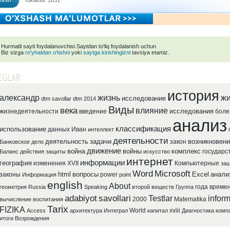
tish
Yuklandi: 1851
Hurmatli sayti foydalanuvchisi.Saytdan to'liq foydalanish uchun
Biz sizga
ro'yhatdan o'tishni
yoki
saytga kirishingizni
tavsiya etamiz.
EGLAR
история
александр
жизнь
жи
исследование
dtm savollar
dtm 2014
Виды
века
влияние
исследования
жизнедеятельности
введение
боле
анализ
классификация
использование
данных
Иван
интеллект
деятельности
деятельность
задачи
возникновени
закон
Банковское
дело
движение
война
войны
комплекс
государс
Баланс
действия
защиты
искусство
интернет
информации
география
изменения
XVII
Компьютерные
защ
Word
Microsoft
html
вопросы
Excel
анали
законы
power
Информация
point
english
About
года
време
геометрия
Russia
Speaking
второй
веществ
Группа
adabiyot
savollari
Testlar
inform
2000
Matematika
вычисление
воспитания
Tarix
FIZIKA
World
xviii
Access
архитектура
Интеграл
капитал
Диагностика
комп
итоги
Возрождения