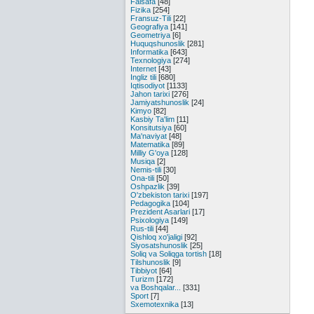
Falsafa
[48]
Fizika
[254]
Fransuz-Tili
[22]
Geografiya
[141]
Geometriya
[6]
Huquqshunoslik
[281]
Informatika
[643]
Texnologiya
[274]
Internet
[43]
Ingliz tili
[680]
Iqtisodiyot
[1133]
Jahon tarixi
[276]
Jamiyatshunoslik
[24]
Kimyo
[82]
Kasbiy Ta'lim
[11]
Konsitutsiya
[60]
Ma'naviyat
[48]
Matematika
[89]
Milliy G'oya
[128]
Musiqa
[2]
Nemis-tili
[30]
Ona-tili
[50]
Oshpazlik
[39]
O'zbekiston tarixi
[197]
Pedagogika
[104]
Prezident Asarlari
[17]
Psixologiya
[149]
Rus-tili
[44]
Qishloq xo'jaligi
[92]
Siyosatshunoslik
[25]
Soliq va Soliqga tortish
[18]
Tilshunoslik
[9]
Tibbiyot
[64]
Turizm
[172]
va Boshqalar...
[331]
Sport
[7]
Sxemotexnika
[13]