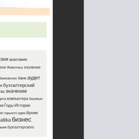
зни
анатомия
зни
изучение
Животных
аудит
банк
банковских
бухгалтерский
я
значение
тва
компьютера
ита
базовые
за
Годы
Истории
ни
Время
горького
идеи
бизнес
atika
бухгалтерского
ания