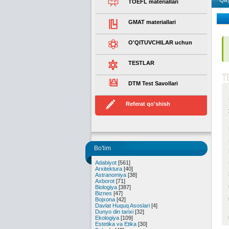
Qay
TOEFL materiallari
GMAT materiallari
O'QITUVCHILAR uchun
TESTLAR
T
DTM Test Savollari
Referat qo'shish
Bo'lim
Adabiyot
[561]
Arxitektura
[40]
Astranomiya
[38]
Axborot
[71]
Biologiya
[387]
Biznes
[47]
Bojxona
[42]
Davlat Huquq Asoslari
[4]
Dunyo din tarixi
[32]
Ekologiya
[109]
Estetika va Etika
[30]