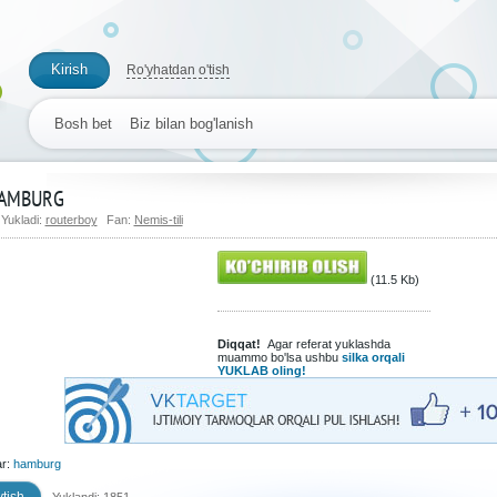
Kirish
Ro'yhatdan o'tish
Bosh bet
Biz bilan bog'lanish
AMBURG
Yukladi:
routerboy
Fan:
Nemis-tili
(11.5 Kb)
Diqqat!
Agar referat yuklashda
muammo bo'lsa ushbu
silka orqali
YUKLAB oling!
ar:
hamburg