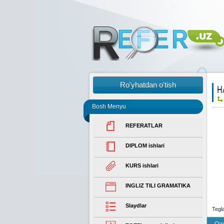
Ro'yhatdan o'tish
H
Bosh Menyu
REFERATLAR
DIPLOM ishlari
KURS ishlari
INGLIZ TILI GRAMATIKA
Slaydlar
Tegl