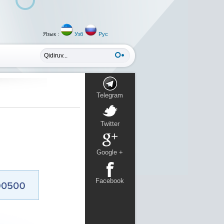
Язык :
Узб
Рус
Telegram
Twitter
Google +
Facebook