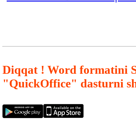
Diqqat ! Word formatini 
"QuickOffice" dasturni s