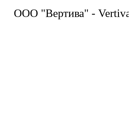
©
OOO "Вертива" - Vertiv