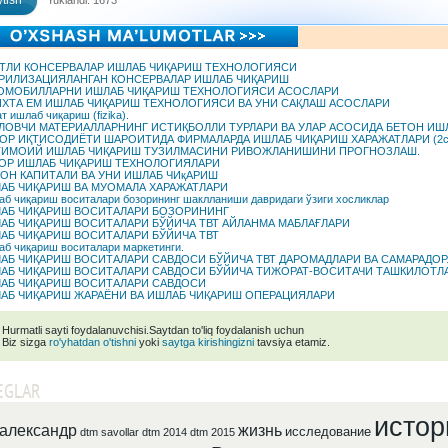
tish
Yuklandi: 1673
ТЛИ КОНСЕРВАЛАР ИШЛАБ ЧИҚАРИШ ТЕХНОЛОГИЯСИ
РИЛИЗАЦИЯЛАНГАН КОНСЕРВАЛАР ИШЛАБ ЧИҚАРИШ
ОМОБИЛЛАРНИ ИШЛАБ ЧИҚАРИШ ТЕХНОЛОГИЯСИ АСОСЛАРИ
ХТА ЕМ ИШЛАБ ЧИҚАРИШ ТЕХНОЛОГИЯСИ ВА УНИ САҚЛАШ АСОСЛАРИ
т ишлаб чиқариш (fizika).
ЛОВЧИ МАТЕРИАЛЛАРНИНГ ИСТИҚБОЛЛИ ТУРЛАРИ ВА УЛАР АСОСИДА БЕТОН ИШ
ОР ИҚТИСОДИЁТИ ШАРОИТИДА ФИРМАЛАРДА ИШЛАБ ЧИҚАРИШ ХАРАЖАТЛАРИ (2с
ИМОИЙ ИШЛАБ ЧИҚАРИШ ТУЗИЛМАСИНИ РИВОЖЛАНИШИНИ ПРОГНОЗЛАШ.
ОР ИШЛАБ ЧИҚАРИШ ТЕХНОЛОГИЯЛАРИ
ОН КАПИТАЛИ ВА УНИ ИШЛАБ ЧИқАРИШ
АБ ЧИҚАРИШ ВА МУОМАЛА ХАРАЖАТЛАРИ
б чиқариш воситалари бозорининг шаклланиши давридаги ўзиги хосликлар
АБ ЧИҚАРИШ ВОСИТАЛАРИ БОЗОРИНИНГ
АБ ЧИҚАРИШ ВОСИТАЛАРИ БЎЙИЧА ТВТ АЙЛАНМА МАБЛАҒЛАРИ
АБ ЧИҚАРИШ ВОСИТАЛАРИ БЎЙИЧА ТВТ
б чиқариш воситалари маркетинги.
АБ ЧИҚАРИШ ВОСИТАЛАРИ САВДОСИ БЎЙИЧА ТВТ ДАРОМАДЛАРИ ВА САМАРАДОР
АБ ЧИҚАРИШ ВОСИТАЛАРИ САВДОСИ БЎЙИЧА ТИЖОРАТ-ВОСИТАЧИ ТАШКИЛОТЛ
АБ ЧИҚАРИШ ВОСИТАЛАРИ САВДОСИ
АБ ЧИҚАРИШ ЖАРАЁНИ ВА ИШЛАБ ЧИҚАРИШ ОПЕРАЦИЯЛАРИ
Hurmatli sayti foydalanuvchisi.Saytdan to'liq foydalanish uchun
Biz sizga
ro'yhatdan o'tishni
yoki
saytga kirishingizni
tavsiya etamiz.
EGLAR
истор
александр
жизнь
исследование
dtm savollar
dtm 2014
dtm 2015