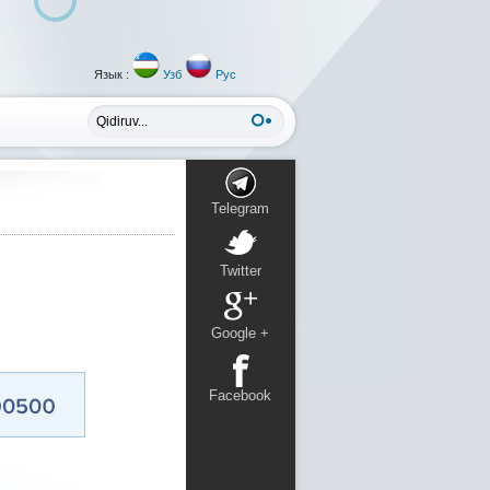
Язык :
Узб
Рус
Telegram
Twitter
Google +
Facebook