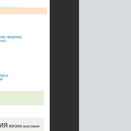
ЛАБ ЧИҚАРИШ
оат)
ЛИГИ
АР
ия
жизни
анатомия