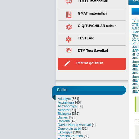
Qay
TOEFL materiallari
GMAT materiallari
ГЎШ
СТЕ
O'QITUVCHILAR uchun
АВТ
ОМИ
Пўла
TESTLAR
БОҒ
БОЗ
ИЖТ
DTM Test Savollari
ИЛF
ИНС
ИШЛ
Ишла
Referat qo'shish
ИШЛ
ИШЛ
ИШЛ
Ишла
ИШЛ
ИШЛ
ИШЛ
Bo'lim
ИШЛ
Adabiyot
[561]
Arxitektura
[40]
Astranomiya
[38]
Axborot
[71]
Biologiya
[387]
Biznes
[47]
T
Bojxona
[42]
Davlat Huquq Asoslari
[4]
Dunyo din tarixi
[32]
Ekologiya
[109]
Estetika va Etika
[30]