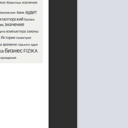
зни
изучение
Животных
аудит
банк
банковских
хгалтерский
Баланс
значение
ва
компьютера
законы
ита
Истории
геометрия
да
времени
горького
идеи
бизнес
ka
FIZIKA
озрождения