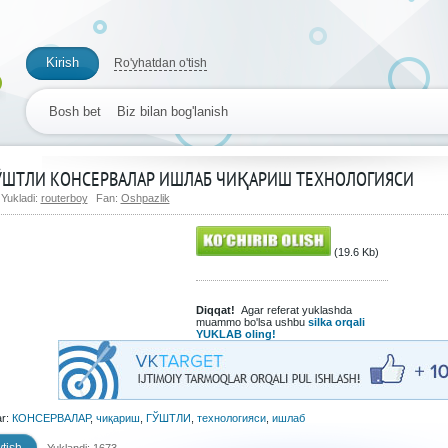
Kirish
Ro'yhatdan o'tish
Bosh bet
Biz bilan bog'lanish
ЎШТЛИ КОНСЕРВАЛАР ИШЛАБ ЧИҚАРИШ ТЕХНОЛОГИЯСИ
Yukladi:
routerboy
Fan:
Oshpazlik
(19.6 Kb)
Diqqat!
Agar referat yuklashda
muammo bo'lsa ushbu
silka orqali
YUKLAB oling!
ar:
КОНСЕРВАЛАР
,
чиқариш
,
ГЎШТЛИ
,
технологияси
,
ишлаб