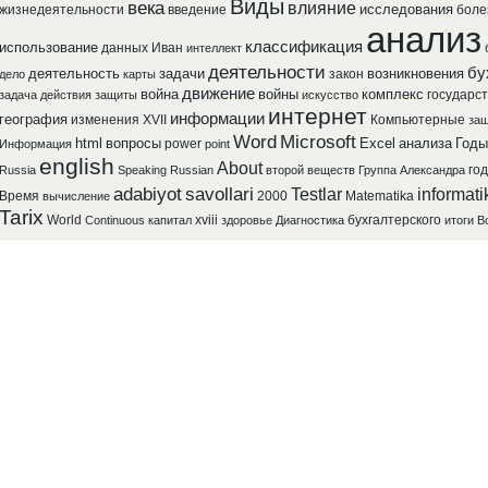
Виды
века
влияние
исследования
жизнедеятельности
введение
боле
анализ
классификация
использование
данных
Иван
интеллект
деятельности
бу
деятельность
задачи
возникновения
закон
дело
карты
движение
война
войны
комплекс
государст
задача
действия
защиты
искусство
интернет
информации
география
изменения
XVII
Компьютерные
защ
Word
Microsoft
html
вопросы
Excel
анализа
Годы
power
Информация
point
english
About
го
Russia
Speaking
Russian
второй
веществ
Группа
Александра
adabiyot
savollari
Testlar
informati
Время
2000
Matematika
вычисление
Tarix
World
xviii
бухгалтерского
Continuous
капитал
здоровье
Диагностика
итоги
В