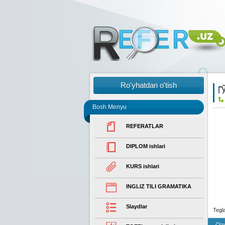
Ro'yhatdan o'tish
Г
Bosh Menyu
REFERATLAR
DIPLOM ishlari
KURS ishlari
INGLIZ TILI GRAMATIKA
Slaydlar
Tegl