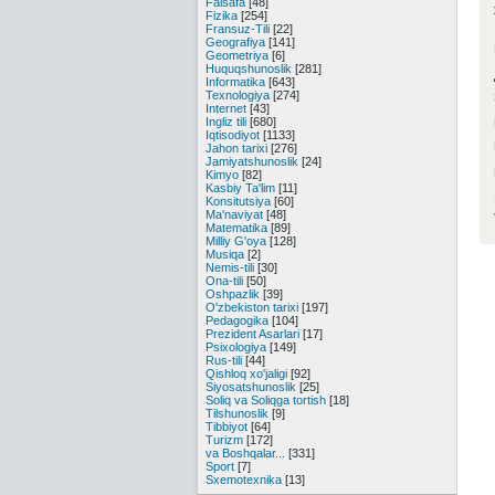
Falsafa
[48]
Fizika
[254]
Fransuz-Tili
[22]
Geografiya
[141]
Geometriya
[6]
Huquqshunoslik
[281]
Informatika
[643]
Texnologiya
[274]
Internet
[43]
Ingliz tili
[680]
Iqtisodiyot
[1133]
Jahon tarixi
[276]
Jamiyatshunoslik
[24]
Kimyo
[82]
Kasbiy Ta'lim
[11]
Konsitutsiya
[60]
Ma'naviyat
[48]
Matematika
[89]
Milliy G'oya
[128]
Musiqa
[2]
Nemis-tili
[30]
Ona-tili
[50]
Oshpazlik
[39]
O'zbekiston tarixi
[197]
Pedagogika
[104]
Prezident Asarlari
[17]
Psixologiya
[149]
Rus-tili
[44]
Qishloq xo'jaligi
[92]
Siyosatshunoslik
[25]
Soliq va Soliqga tortish
[18]
Tilshunoslik
[9]
Tibbiyot
[64]
Turizm
[172]
va Boshqalar...
[331]
Sport
[7]
Sxemotexnika
[13]