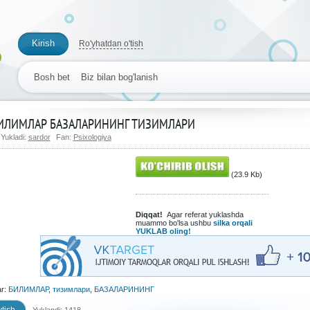
Kirish
Ro'yhatdan o'tish
Bosh bet
Biz bilan bog'lanish
ИЛИМЛАР БАЗАЛАРИНИНГ ТИЗИМЛАРИ
Yukladi:
sardor
Fan:
Psixologiya
(23.9 Kb)
Diqqat!
Agar referat yuklashda
muammo bo'lsa ushbu
silka orqali
YUKLAB oling!
ar:
БИЛИМЛАР
,
тизимлари
,
БАЗАЛАРИНИНГ