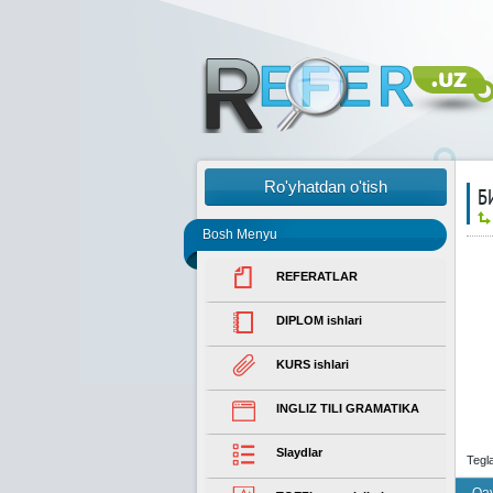
Ro'yhatdan o'tish
Б
Bosh Menyu
REFERATLAR
DIPLOM ishlari
KURS ishlari
INGLIZ TILI GRAMATIKA
Slaydlar
Tegl