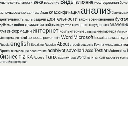
Виды
века
влияние
исследования
жизнедеятельности
введение
боле
анализ
классификация
использование
данных
Иван
банковски
деятельности
бухга
деятельность
задачи
возникновения
закон
карты
значени
движение
война
войны
комплекс
государства
действия
искусство
интернет
информации
XVII
Компьютерные
компьютера
защита
Алгори
Word
Microsoft
html
вопросы
Excel
анализа
Годы
power
Информация
point
english
About
го
Russia
Speaking
Russian
второй
веществ
Группа
Александра
adabiyot
savollari
Testlar
Время
2000
Matematika
вычисление
воспитания
бизнес
Tarix
FIZIKA
World
xviii
Access
архитектура
капитал
здоровье
комп
итоги
Возрождения