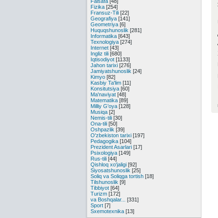
Falsafa
[48]
Fizika
[254]
Fransuz-Tili
[22]
Geografiya
[141]
Geometriya
[6]
Huquqshunoslik
[281]
Informatika
[643]
Texnologiya
[274]
Internet
[43]
Ingliz tili
[680]
Iqtisodiyot
[1133]
Jahon tarixi
[276]
Jamiyatshunoslik
[24]
Kimyo
[82]
Kasbiy Ta'lim
[11]
Konsitutsiya
[60]
Ma'naviyat
[48]
Matematika
[89]
Milliy G'oya
[128]
Musiqa
[2]
Nemis-tili
[30]
Ona-tili
[50]
Oshpazlik
[39]
O'zbekiston tarixi
[197]
Pedagogika
[104]
Prezident Asarlari
[17]
Psixologiya
[149]
Rus-tili
[44]
Qishloq xo'jaligi
[92]
Siyosatshunoslik
[25]
Soliq va Soliqga tortish
[18]
Tilshunoslik
[9]
Tibbiyot
[64]
Turizm
[172]
va Boshqalar...
[331]
Sport
[7]
Sxemotexnika
[13]