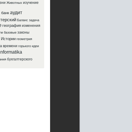
зни
изучение
Животных
аудит
банк
х
лтерский
Баланс
задача
е
география
изменения
законы
тм
базовые
Истории
геометрия
да
времени
горького
идеи
informatika
бухгалтерского
ания