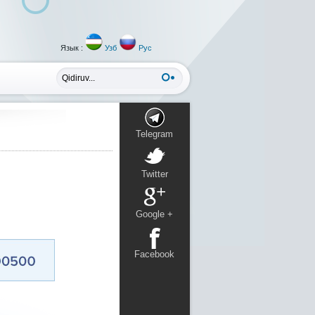
Язык :
Узб
Рус
Telegram
Twitter
Google +
Facebook