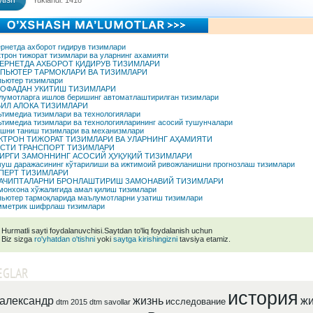
tish
Yuklandi: 1418
рнетда ахборот rидирув тизимлари
трон тижорат тизимлари ва уларнинг ахамияти
ЕРНЕТДА АХБОРОТ ҚИДИРУВ ТИЗИМЛАРИ
ПЬЮТЕР ТАРМОКЛАРИ ВА ТИЗИМЛАРИ
ьютер тизимлари
ОФАДАН УКИТИШ ТИЗИМЛАРИ
умотларга ишлов беришинг автоматлаштирилган тизимлари
ИЛ АЛОКА ТИЗИМЛАРИ
тимедиа тизимлари ва технологиялари
тимедиа тизимлари ва технологияларининг асосий тушунчалари
шни таниш тизимлари ва механизмлари
КТРОН ТИЖОРАТ ТИЗИМЛАРИ ВА УЛАРНИНГ АҲАМИЯТИ
УСТИ ТРАНСПОРТ ТИЗИМЛАРИ
ИРГИ ЗАМОННИНГ АСОСИЙ ҲУҚУҚИЙ ТИЗИМЛАРИ
уш даражасининг кўтарилиши ва ижтимоий ривожланишни прогнозлаш тизимлари
ПЕРТ ТИЗИМЛАРИ
АЧИПТАЛАРНИ БРОНЛАШТИРИШ ЗАМОНАВИЙ ТИЗИМЛАРИ
онхона хўжалигида амал қилиш тизимлари
ьютер тармоқларида маълумотларни узатиш тизимлари
мметрик шифрлаш тизимлари
Hurmatli sayti foydalanuvchisi.Saytdan to'liq foydalanish uchun
Biz sizga
ro'yhatdan o'tishni
yoki
saytga kirishingizni
tavsiya etamiz.
EGLAR
история
александр
жизнь
жи
исследование
dtm 2015
dtm savollar