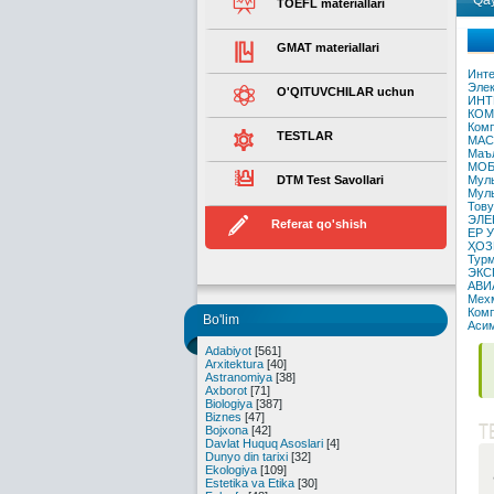
Qay
TOEFL materiallari
GMAT materiallari
Инте
Элек
O'QITUVCHILAR uchun
ИНТ
КОМ
Комп
TESTLAR
МАС
Маъл
МОБ
DTM Test Savollari
Муль
Муль
Тову
ЭЛЕ
Referat qo'shish
ЕР 
ҲОЗ
Турм
ЭКС
АВИ
Мехм
Комп
Bo'lim
Аси
Adabiyot
[561]
Arxitektura
[40]
Astranomiya
[38]
Axborot
[71]
Biologiya
[387]
Biznes
[47]
T
Bojxona
[42]
Davlat Huquq Asoslari
[4]
Dunyo din tarixi
[32]
Ekologiya
[109]
Estetika va Etika
[30]