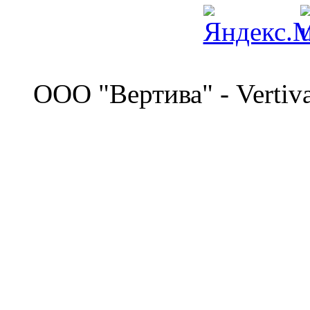
©
OOO "Вертива" - Vertiv