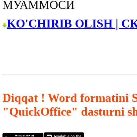
МУАММОСИ
KO'CHIRIB OLISH | С
Diqqat ! Word formatini 
"QuickOffice" dasturni s