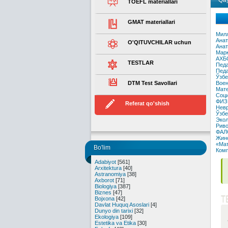
Qay
TOEFL materiallari
GMAT materiallari
Милл
Анат
O'QITUVCHILAR uchun
Анат
Марк
АХБ
TESTLAR
Педа
Педа
Ўзбе
DTM Test Savollari
Воен
Мате
Соци
ФИЗ
Referat qo'shish
Невр
Ўзбе
Экол
Риво
ФАЛ
Жино
«Мат
Bo'lim
Комп
Adabiyot
[561]
Arxitektura
[40]
Astranomiya
[38]
Axborot
[71]
Biologiya
[387]
Biznes
[47]
T
Bojxona
[42]
Davlat Huquq Asoslari
[4]
Dunyo din tarixi
[32]
Ekologiya
[109]
Estetika va Etika
[30]