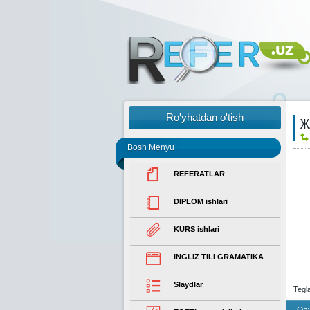
Ro'yhatdan o'tish
Ж
Bosh Menyu
REFERATLAR
DIPLOM ishlari
KURS ishlari
INGLIZ TILI GRAMATIKA
Slaydlar
Tegl