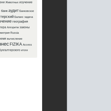
зни
изучение
Животных
аудит
банк
х
Банковское
лтерский
Баланс
задача
ачение
география
тера
законы
Алгоритм
ометрия
Russia
ремя
вычисление
знес
FIZIKA
Access
бухгалтерского
итоги