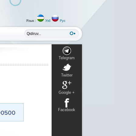
Язык :
Узб
Рус
Telegram
Twitter
Google +
Facebook