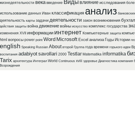
Виды
века
влияние
исследования
жизнедеятельности
введение
боле
анализ
классификация
использование
данных
Иван
банковски
деятельности
бухга
деятельность
задачи
возникновения
закон
карты
зн
движение
война
войны
комплекс
государства
действия
защиты
искусство
интернет
информации
изменения
XVII
Компьютерные
компью
защита
Word
Microsoft
html
вопросы
Excel
анализа
Годы
Истории
power
point
ге
english
About
года
времени
В
Speaking
Russian
второй
Группа
горького
идеи
би
adabiyot
savollari
Testlar
informatika
2000
Matematika
воспитания
Tarix
World
xviii
архитектура
Интеграл
Continuous
здоровье
Диагностика
компания
Возрождения