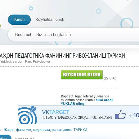
Kirish
Ro'yhatdan o'tish
Bosh bet
Biz bilan bog'lanish
АҲОН ПЕДАГОГИКА ФАНИНИНГ РИВОЖЛАНИШ ТАРИХИ
Yukladi:
sardor
Fan:
Psixologiya
(27.0 Kb)
Diqqat!
Agar referat yuklashda
muammo bo'lsa ushbu
silka orqali
YUKLAB oling!
ar:
Жаҳон
,
фанининг
,
педагогика
,
ривожланиш
,
ТАРИХИ