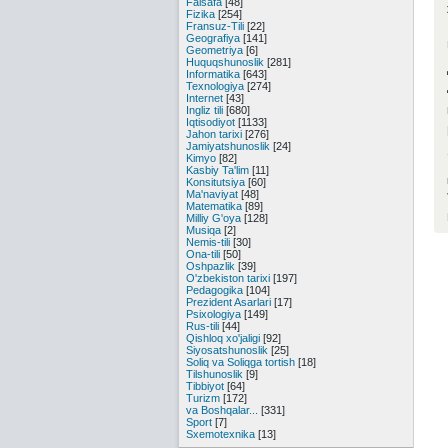
Falsafa
[48]
Fizika
[254]
Fransuz-Tili
[22]
Geografiya
[141]
Geometriya
[6]
Huquqshunoslik
[281]
Informatika
[643]
Texnologiya
[274]
Internet
[43]
Ingliz tili
[680]
Iqtisodiyot
[1133]
Jahon tarixi
[276]
Jamiyatshunoslik
[24]
Kimyo
[82]
Kasbiy Ta'lim
[11]
Konsitutsiya
[60]
Ma'naviyat
[48]
Matematika
[89]
Milliy G'oya
[128]
Musiqa
[2]
Nemis-tili
[30]
Ona-tili
[50]
Oshpazlik
[39]
O'zbekiston tarixi
[197]
Pedagogika
[104]
Prezident Asarlari
[17]
Psixologiya
[149]
Rus-tili
[44]
Qishloq xo'jaligi
[92]
Siyosatshunoslik
[25]
Soliq va Soliqga tortish
[18]
Tilshunoslik
[9]
Tibbiyot
[64]
Turizm
[172]
va Boshqalar...
[331]
Sport
[7]
Sxemotexnika
[13]