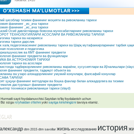
tish
Yuklandi: 2418
ий ҳисоблар тизими фанининг моҳияти ва ривожланиш тарихи
омия фанининг _ис_ача тарихи
омия фанининг _ис_ача тарихи
азий Осиё давлатларида божхона муносабатларнинг ривожланиш тарихи
ОРОТ ТЕХНОЛОГИЯЛАРИ АСОСЛАРИ ВА РИВОЖЛАНИШ ТАРИХИ
гогика тарихи ва назарияси
гогика тарихи дарслик
к халқ педагогикасининг ривожланиш тарихи ва Шарқ мутафаккирларининг тарбия ҳақ
ная психология и педагогика
риалшунослик ва КМТ фанининг предмети
ология фанининг предмети ва функциялари
ИКА ВА АСТРОНОМИЯ ТАРИХИ
ология тарихи ва асослари
кистонда тадбиркорликнинг ривожланиш жараёни, хусусиятлари ва йўналишлари (slayd
огия фанининг предмети, тадқиқот объекти ва
жланиш ва узаро алокадорликнинг умумий конунлари, фалсафий конунлар
САФА ТАРИХИ
ят ҳуқуқи фанининг методлари ва бошка фанлар билан алокадорлига ва тизими
ематик дастурлаш» фанининг предмети
ьютер техникаси ривожланиши тарихи (slayd)
Hurmatli sayti foydalanuvchisi.Saytdan to'liq foydalanish uchun
Biz sizga
ro'yhatdan o'tishni
yoki
saytga kirishingizni
tavsiya etamiz.
EGLAR
история
александр
жизнь
жи
исследование
dtm 2015
dtm savollar