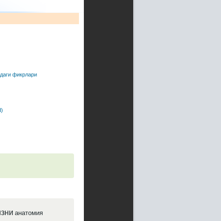
идаги фикрлари
)
зни
анатомия