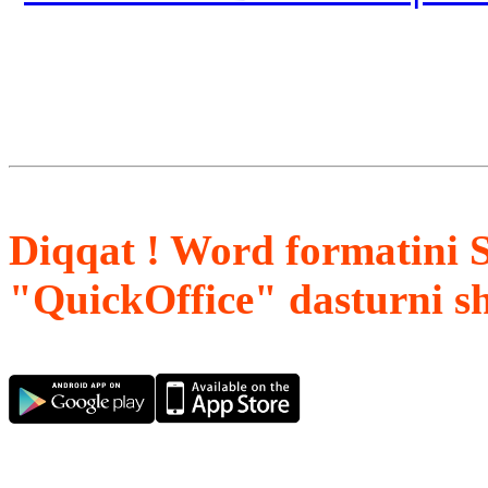
Diqqat ! Word formatini 
"QuickOffice" dasturni s