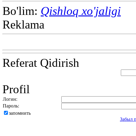
Bo'lim:
Qishloq xo'jaligi
Reklama
Referat Qidirish
Profil
Логин:
Пароль:
запомнить
Забыл 