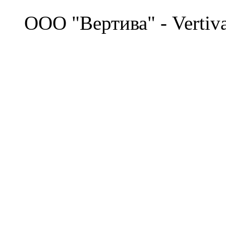
©
OOO "Вертива" - Vertiv