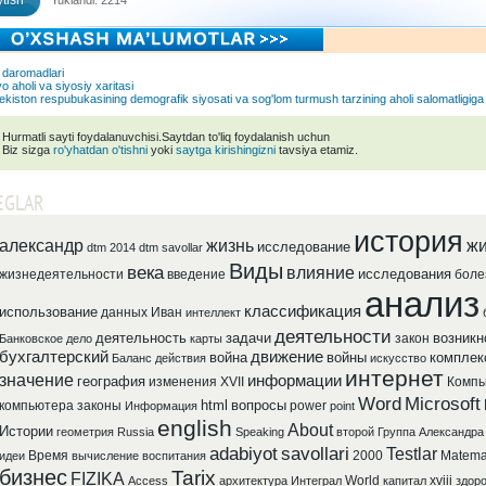
tish
Yuklandi: 2214
 daromadlari
 aholi va siyosiy xaritasi
kiston respubukasining demografik siyosati va sog'lom turmush tarzining aholi salomatligiga t
Hurmatli sayti foydalanuvchisi.Saytdan to'liq foydalanish uchun
Biz sizga
ro'yhatdan o'tishni
yoki
saytga kirishingizni
tavsiya etamiz.
EGLAR
история
александр
жизнь
жи
исследование
dtm 2014
dtm savollar
Виды
века
влияние
исследования
жизнедеятельности
введение
боле
анализ
классификация
использование
данных
Иван
интеллект
деятельности
деятельность
задачи
возникн
закон
Банковское
дело
карты
бухгалтерский
движение
война
войны
комплек
Баланс
действия
искусство
интернет
значение
информации
география
изменения
XVII
Компь
Word
Microsoft
html
вопросы
компьютера
законы
power
Информация
point
english
About
Истории
геометрия
Russia
Speaking
второй
Группа
Александра
adabiyot
savollari
Testlar
Время
2000
Matema
идеи
вычисление
воспитания
бизнес
Tarix
FIZIKA
World
xviii
Access
архитектура
Интеграл
капитал
здор