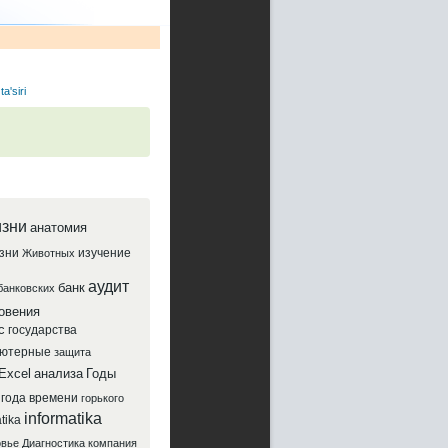
a'siri
зни
анатомия
зни
изучение
Животных
аудит
банк
банковских
овения
с
государства
ютерные
защита
Excel
анализа
Годы
года
времени
горького
informatika
tika
овье
Диагностика
компания