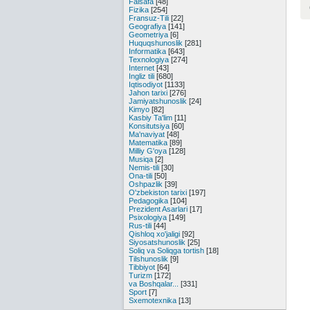
Falsafa
[48]
Fizika
[254]
Fransuz-Tili
[22]
Geografiya
[141]
Geometriya
[6]
Huquqshunoslik
[281]
Informatika
[643]
Texnologiya
[274]
Internet
[43]
Ingliz tili
[680]
Iqtisodiyot
[1133]
Jahon tarixi
[276]
Jamiyatshunoslik
[24]
Kimyo
[82]
Kasbiy Ta'lim
[11]
Konsitutsiya
[60]
Ma'naviyat
[48]
Matematika
[89]
Milliy G'oya
[128]
Musiqa
[2]
Nemis-tili
[30]
Ona-tili
[50]
Oshpazlik
[39]
O'zbekiston tarixi
[197]
Pedagogika
[104]
Prezident Asarlari
[17]
Psixologiya
[149]
Rus-tili
[44]
Qishloq xo'jaligi
[92]
Siyosatshunoslik
[25]
Soliq va Soliqga tortish
[18]
Tilshunoslik
[9]
Tibbiyot
[64]
Turizm
[172]
va Boshqalar...
[331]
Sport
[7]
Sxemotexnika
[13]