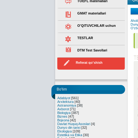
Qay
TOEFL materiallari
GMAT materiallari
Aholi
Dunyo
O'QITUVCHILAR uchun
O'zbe
TESTLAR
DTM Test Savollari
T
Referat qo'shish
Bo'lim
Adabiyot
[561]
Arxitektura
[40]
Astranomiya
[38]
Axborot
[71]
Biologiya
[387]
Biznes
[47]
Bojxona
[42]
Davlat Huquq Asoslari
[4]
Dunyo din tarixi
[32]
Ekologiya
[109]
Estetika va Etika
[30]