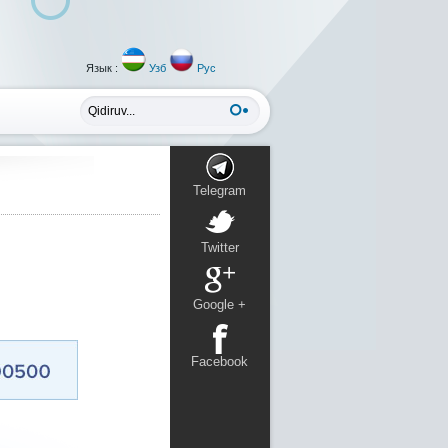
Язык :
Узб
Рус
Telegram
Twitter
Google +
Facebook