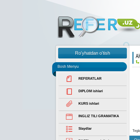
Ro'yhatdan o'tish
A
Bosh Menyu
REFERATLAR
DIPLOM ishlari
KURS ishlari
INGLIZ TILI GRAMATIKA
Slaydlar
Tegl