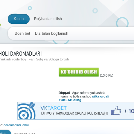
Kirish
Ro'yhatdan o'tish
Bosh bet
Biz bilan bog'lanish
HOLI DAROMADLARI
Yukladi:
routerboy
Fan:
Soliq va Soliqga tortish
(13.0 Kb)
Diqqat!
Agar referat yuklashda
muammo bo'lsa ushbu
silka orqali
YUKLAB oling!
ar:
daromadlari
,
aholi