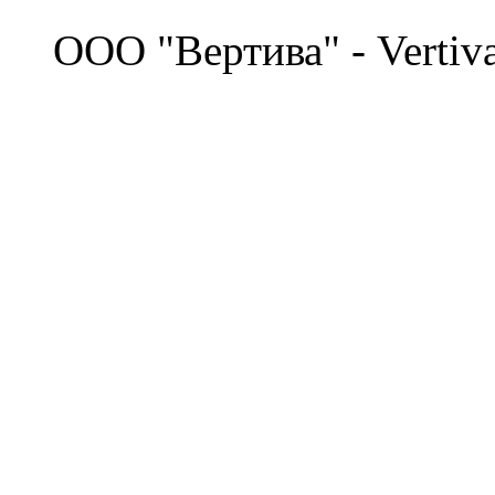
©
OOO "Вертива" - Vertiv